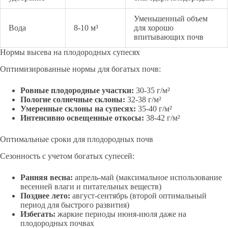
Уменьшенный объем
Вода
8-10 м³
для хорошо
впитывающих почв
Нормы высева на плодородных супесях
Оптимизированные нормы для богатых почв:
Ровные плодородные участки:
30-35 г/м²
Пологие солнечные склоны:
32-38 г/м²
Умеренные склоны на супесях:
35-40 г/м²
Интенсивно освещенные откосы:
38-42 г/м²
Оптимальные сроки для плодородных почв
Сезонность с учетом богатых супесей:
Ранняя весна:
апрель-май (максимальное использование
весенней влаги и питательных веществ)
Позднее лето:
август-сентябрь (второй оптимальный
период для быстрого развития)
Избегать:
жаркие периоды июня-июля даже на
плодородных почвах