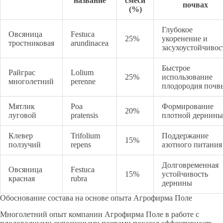
название
смеси
почвах
(%)
Глубокое
Овсяница
Festuca
25%
укоренение и
тростниковая
arundinacea
засухоустойчивос
Быстрое
Райграс
Lolium
25%
использование
многолетний
perenne
плодородия почв
Мятлик
Poa
Формирование
20%
луговой
pratensis
плотной дернины
Клевер
Trifolium
Поддержание
15%
ползучий
repens
азотного питания
Долговременная
Овсяница
Festuca
15%
устойчивость
красная
rubra
дернины
Обоснование состава на основе опыта Агрофирма Поле
Многолетний опыт компании Агрофирма Поле в работе с