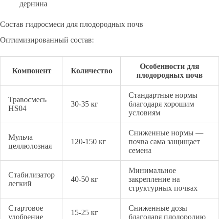
дернина
Состав гидросмеси для плодородных почв
Оптимизированный состав:
Особенности для
Компонент
Количество
плодородных почв
Стандартные нормы
Травосмесь
30-35 кг
благодаря хорошим
HS04
условиям
Сниженные нормы —
Мульча
120-150 кг
почва сама защищает
целлюлозная
семена
Минимальное
Стабилизатор
40-50 кг
закрепление на
легкий
структурных почвах
Стартовое
Сниженные дозы
15-25 кг
удобрение
благодаря плодородию