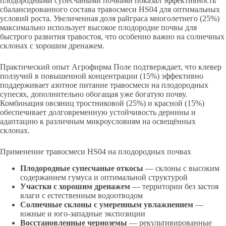
плодородными супесчаными почвами показал эффективность
сбалансированного состава травосмеси HS04 для оптимальных
условий роста. Увеличенная доля райграса многолетнего (25%)
максимально использует высокое плодородие почвы для
быстрого развития травостоя, что особенно важно на солнечных
склонах с хорошим дренажем.
Практический опыт Агрофирма Поле подтверждает, что клевер
ползучий в повышенной концентрации (15%) эффективно
поддерживает азотное питание травосмеси на плодородных
супесях, дополнительно обогащая уже богатую почву.
Комбинация овсяниц тростниковой (25%) и красной (15%)
обеспечивает долговременную устойчивость дернины и
адаптацию к различным микроусловиям на освещённых
склонах.
Применение травосмеси HS04 на плодородных почвах
Плодородные супесчаные откосы
— склоны с высоким
содержанием гумуса и оптимальной структурой
Участки с хорошим дренажем
— территории без застоя
влаги с естественным водоотводом
Солнечные склоны с умеренным увлажнением
—
южные и юго-западные экспозиции
Восстановленные черноземы
— рекультивированные