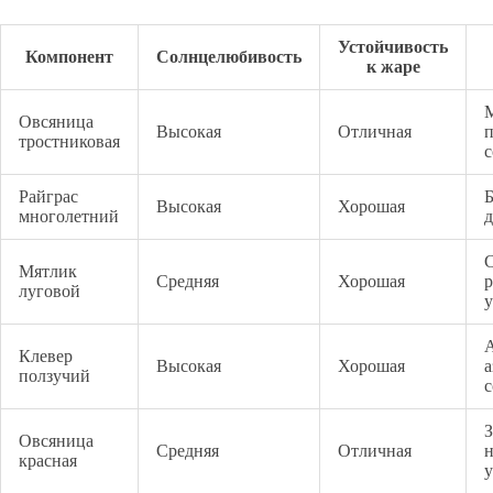
Устойчивость
Компонент
Солнцелюбивость
к жаре
Овсяница
Высокая
Отличная
п
тростниковая
с
Райграс
Б
Высокая
Хорошая
многолетний
д
Мятлик
Средняя
Хорошая
р
луговой
у
Клевер
Высокая
Хорошая
а
ползучий
с
З
Овсяница
Средняя
Отличная
н
красная
у