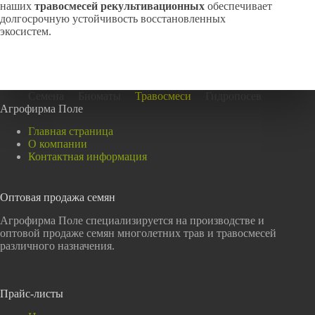
наших
травосмесей рекультивационных
обеспечивает
долгосрочную устойчивость восстановленных
экосистем.
Семена
Биоматы
Травосмеси
Гидропосев
Агрофирма Поле
Главная страница
О компании
Контактная информация
Оптовая продажа семян
Агрофирма Поле специализируется на производстве и
оптовой продаже семян многолетних трав и травосмесей
различного назначения.
Прайс-листы