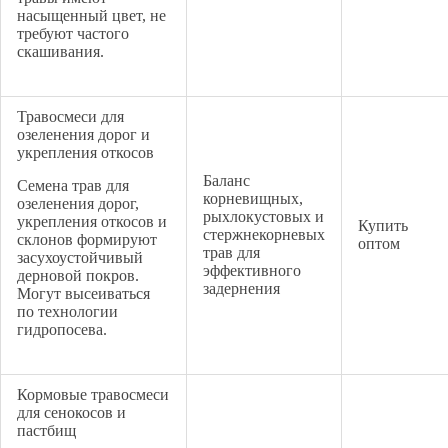
насыщенный цвет, не
требуют частого
скашивания.
Травосмеси для
озеленения дорог и
укрепления откосов
Баланс
Семена трав для
корневищных,
озеленения дорог,
рыхлокустовых и
укрепления откосов и
Купить
стержнекорневых
склонов формируют
оптом
трав для
засухоустойчивый
эффективного
дерновой покров.
задернения
Могут высеиваться
по технологии
гидропосева.
Кормовые травосмеси
для сенокосов и
пастбищ