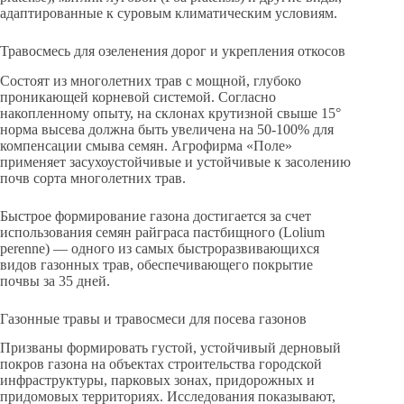
адаптированные к суровым климатическим условиям.
Травосмесь для озеленения дорог и укрепления откосов
Состоят из многолетних трав с мощной, глубоко
проникающей корневой системой. Согласно
накопленному опыту, на склонах крутизной свыше 15°
норма высева должна быть увеличена на 50-100% для
компенсации смыва семян. Агрофирма «Поле»
применяет засухоустойчивые и устойчивые к засолению
почв сорта многолетних трав.
Быстрое формирование газона достигается за счет
использования семян райграса пастбищного (Lolium
perenne) — одного из самых быстроразвивающихся
видов газонных трав, обеспечивающего покрытие
почвы за 35 дней.
Газонные травы и травосмеси для посева газонов
Призваны формировать густой, устойчивый дерновый
покров газона на объектах строительства городской
инфраструктуры, парковых зонах, придорожных и
придомовых территориях. Исследования показывают,