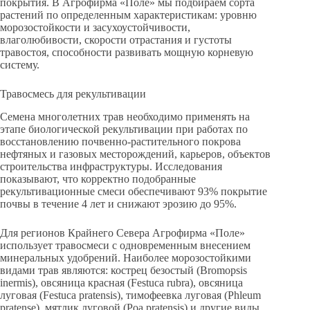
покрытия. В Агрофирма «Поле» мы подбираем сорта
растений по определенным характеристикам: уровню
морозостойкости и засухоустойчивости,
влаголюбивости, скорости отрастания и густоты
травостоя, способности развивать мощную корневую
систему.
Травосмесь для рекультивации
Семена многолетних трав необходимо применять на
этапе биологической рекультивации при работах по
восстановлению почвенно-растительного покрова
нефтяных и газовых месторождений, карьеров, объектов
строительства инфраструктуры. Исследования
показывают, что корректно подобранные
рекультивационные смеси обеспечивают 93% покрытие
почвы в течение 4 лет и снижают эрозию до 95%.
Для регионов Крайнего Севера Агрофирма «Поле»
использует травосмеси с одновременным внесением
минеральных удобрений. Наиболее морозостойкими
видами трав являются: кострец безостый (Bromopsis
inermis), овсяница красная (Festuca rubra), овсяница
луговая (Festuca pratensis), тимофеевка луговая (Phleum
pratense), мятлик луговой (Poa pratensis) и другие виды,