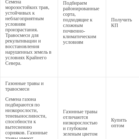
Семена
Подбираем
морозостойких трав,
районированные
устойчивых к
сорта,
неблагоприятным
подходящие к
Получить
условиям
сложным
КП
произрастания.
почвенно-
Травосмеси для
климатическим
рекультивации и
условиям
восстановления
нарушенных земель в
условиях Крайнего
Севера.
Газонные травы и
травосмеси
Семена газона
подбираются по
низкорослости,
Газонные травы
теневыносливости,
отличаются
Купить
способности к
низкорослостью
оптом
вытеснению
и глубоким
сорняков. Газонные
зеленым цветом
травы имеют