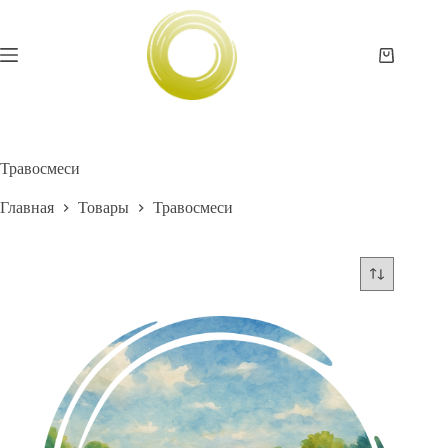
Перейти
к
сути
Корзина
Травосмеси
Главная
Товары
Травосмеси