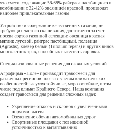
что смеси, содержащие 58-68% райграса пастбищного в
комбинации с 32-42% овсяницей красной, производят
наиболее привлекательные газоны.
Устройство и содержание качественных газонов, не
требующих частого скашивания, достигается за счет
посева сортов газонной селекции: овсяница красная,
мятлик луговой, райграс пастбищный, полевица
(Agrostis), клевер белый (Trifolium repens) и других видов
многолетних трав, способных вытеснять сорняки.
Специализированные решения для сложных условий
Агрофирма «Поле» производит травосмеси для
различных регионов посева с учетом климатических
особенностей: засухоустойчивые, морозостойкие, в том
числе под климат Крайнего Севера. Наша компания
создает травосмеси для решения сложных задач:
Укрепление откосов и склонов с увеличенными
нормами высева
Озеленение обочин автомобильных дорог
Спортивные площадки с повышенной
устойчивостью к вытаптыванию