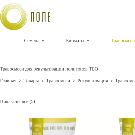
Перейти
к
сути
Семена
Биоматы
Травосмеси
Травосмеси для рекультивации полигонов ТБО
Главная
Товары
Травосмеси
Рекультивация
Травосме
Цены:
Показаны все (5)
по
возрастанию