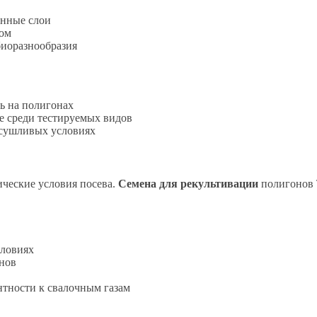
енные слои
вом
биоразнообразия
ь на полигонах
ие среди тестируемых видов
асушливых условиях
ческие условия посева.
Семена для рекультивации
полигонов 
словиях
нов
тности к свалочным газам