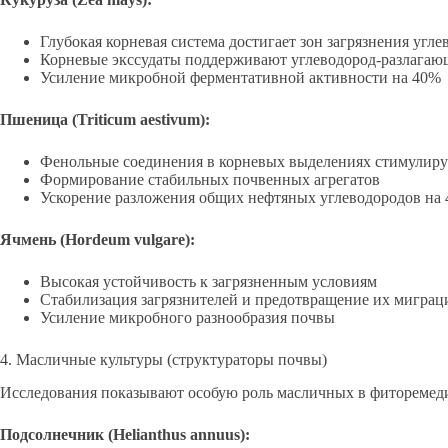
Глубокая корневая система достигает зон загрязнения угл
Корневые экссудаты поддерживают углеводород-разлагаю
Усиление микробной ферментативной активности на 40%
Пшеница (Triticum aestivum):
Фенольные соединения в корневых выделениях стимулир
Формирование стабильных почвенных агрегатов
Ускорение разложения общих нефтяных углеводородов на 
Ячмень (Hordeum vulgare):
Высокая устойчивость к загрязненным условиям
Стабилизация загрязнителей и предотвращение их миграц
Усиление микробного разнообразия почвы
4. Масличные культуры (структураторы почвы)
Исследования показывают особую роль масличных в фиторемед
Подсолнечник (Helianthus annuus):