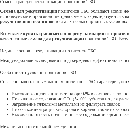
Семена трав для рекультивации полигонов ТБО
Семена для рекультивации
полигонов ТБО обладают всеми необ
используемые в производстве травосмесей, характеризуются зим
рекультивации полигонов
в самых неблагоприятных условиях.
Вы можете
купить травосмеси для рекультивации от произв
качественные
семена для рекультивации
полигонов ТБО. Возмо
Научные основы рекультивации полигонов ТБО
Международные исследования подтверждают эффективность ис
Особенности условий полигонов ТБО
Согласно накопленным данным, полигоны ТБО характеризуютс
Высокие концентрации метана (до 92% в составе свалочног
Повышенное содержание CO₂ (5-10% губительно для расте
Загрязнение тяжелыми металлами из фильтрата свалок
Низкая концентрация кислорода в корневой зоне из-за ан
Высокая плотность почвы и низкое содержание органичес
Механизмы растительной ремедиации