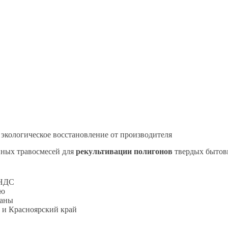
экологическое восстановление от производителя
ных травосмесей для
рекультивации полигонов
твердых бытовы
 НДС
ию
ваны
 и Красноярский край