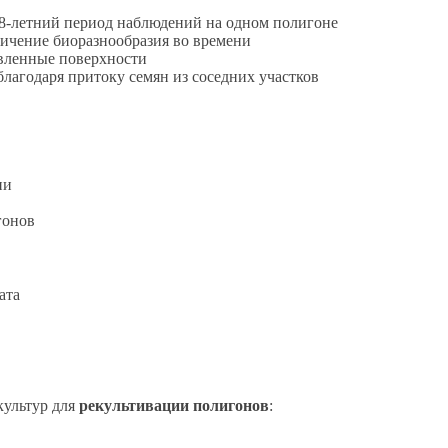
 8-летний период наблюдений на одном полигоне
ичение биоразнообразия во времени
вленные поверхности
благодаря притоку семян из соседних участков
ии
гонов
ата
культур для
рекультивации полигонов
: