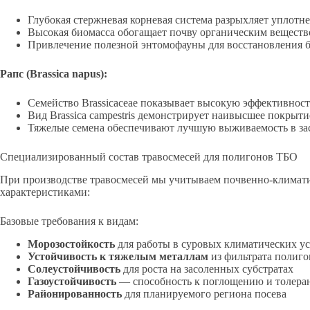
Глубокая стержневая корневая система разрыхляет уплотн
Высокая биомасса обогащает почву органическим вещест
Привлечение полезной энтомофауны для восстановления 
Рапс (Brassica napus):
Семейство Brassicaceae показывает высокую эффективност
Вид Brassica campestris демонстрирует наивысшее покрыт
Тяжелые семена обеспечивают лучшую выживаемость в з
Специализированный состав травосмесей для полигонов ТБО
При производстве травосмесей мы учитываем почвенно-климати
характеристиками:
Базовые требования к видам:
Морозостойкость
для работы в суровых климатических у
Устойчивость к тяжелым металлам
из фильтрата полиго
Солеустойчивость
для роста на засоленных субстратах
Газоустойчивость
— способность к поглощению и толеран
Районированность
для планируемого региона посева