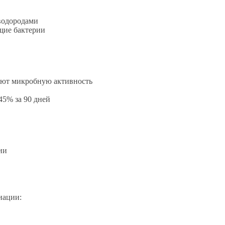
еводородами
щие бактерии
уют микробную активность
45% за 90 дней
ии
иации: