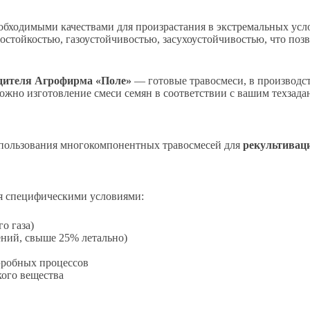
ходимыми качествами для произрастания в экстремальных услов
остойкостью, газоустойчивостью, засухоустойчивостью, что позв
одителя Агрофирма «Поле»
— готовые травосмеси, в производст
жно изготовление смеси семян в соответствии с вашим техзада
пользования многокомпонентных травосмесей для
рекультивац
я специфическими условиями:
о газа)
ний, свыше 25% летально)
аэробных процессов
кого вещества