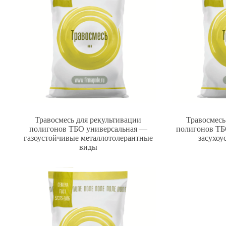
Травосмесь для рекультивации
Травосмесь
полигонов ТБО универсальная —
полигонов Т
газоустойчивые металлотолерантные
засухоу
виды