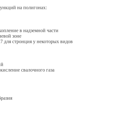
функций на полигонах:
опление в надземной части
невой зоне
7 для стронция у некоторых видов
ий
кисление свалочного газа
бразия