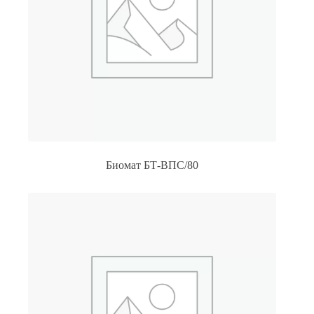
Биомат БТ-ВПС/80