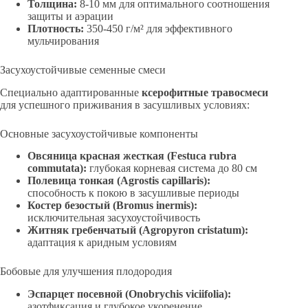
Толщина:
8-10 мм для оптимального соотношения
защиты и аэрации
Плотность:
350-450 г/м² для эффективного
мульчирования
Засухоустойчивые семенные смеси
Специально адаптированные
ксерофитные травосмеси
для успешного приживания в засушливых условиях:
Основные засухоустойчивые компоненты
Овсяница красная жесткая (Festuca rubra
commutata):
глубокая корневая система до 80 см
Полевица тонкая (Agrostis capillaris):
способность к покою в засушливые периоды
Костер безостый (Bromus inermis):
исключительная засухоустойчивость
Житняк гребенчатый (Agropyron cristatum):
адаптация к аридным условиям
Бобовые для улучшения плодородия
Эспарцет посевной (Onobrychis viciifolia):
азотфиксация и глубокое укоренение