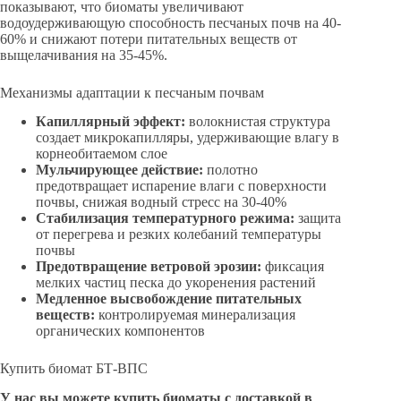
показывают, что биоматы увеличивают
водоудерживающую способность песчаных почв на 40-
60% и снижают потери питательных веществ от
выщелачивания на 35-45%.
Механизмы адаптации к песчаным почвам
Капиллярный эффект:
волокнистая структура
создает микрокапилляры, удерживающие влагу в
корнеобитаемом слое
Мульчирующее действие:
полотно
предотвращает испарение влаги с поверхности
почвы, снижая водный стресс на 30-40%
Стабилизация температурного режима:
защита
от перегрева и резких колебаний температуры
почвы
Предотвращение ветровой эрозии:
фиксация
мелких частиц песка до укоренения растений
Медленное высвобождение питательных
веществ:
контролируемая минерализация
органических компонентов
Купить биомат БТ-ВПС
У нас вы можете купить биоматы с доставкой в