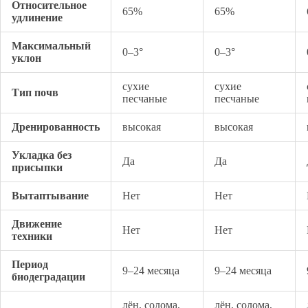
Относительное
65%
65%
удлинение
Максимальный
0–3°
0–3°
уклон
сухие
сухие
Тип почв
песчаные
песчаные
Дренированность
высокая
высокая
Укладка без
Да
Да
присыпки
Вытаптывание
Нет
Нет
Движение
Нет
Нет
техники
Период
9–24 месяца
9–24 месяца
биодеградации
лён, солома,
лён, солома,