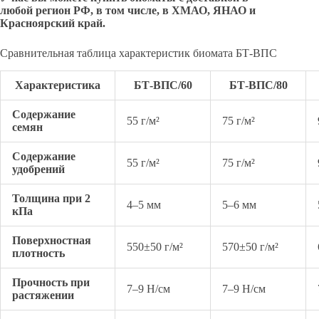
любой регион РФ, в том числе, в ХМАО, ЯНАО и
Красноярский край.
Сравнительная таблица характеристик биомата БТ-ВПС
Характеристика
БТ-ВПС/60
БТ-ВПС/80
Содержание
55 г/м²
75 г/м²
семян
Содержание
55 г/м²
75 г/м²
удобрений
Толщина при 2
4–5 мм
5–6 мм
кПа
Поверхностная
550±50 г/м²
570±50 г/м²
плотность
Прочность при
7–9 Н/см
7–9 Н/см
растяжении