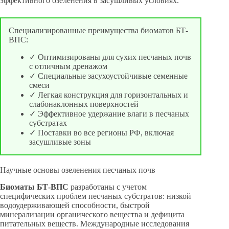
эффективного озеленения в засушливых условиях.
Специализированные преимущества биоматов БТ-
ВПС:
✓ Оптимизированы для сухих песчаных почв
с отличным дренажом
✓ Специальные засухоустойчивые семенные
смеси
✓ Легкая конструкция для горизонтальных и
слабонаклонных поверхностей
✓ Эффективное удержание влаги в песчаных
субстратах
✓ Поставки во все регионы РФ, включая
засушливые зоны
Научные основы озеленения песчаных почв
Биоматы БТ-ВПС
разработаны с учетом
специфических проблем песчаных субстратов: низкой
водоудерживающей способности, быстрой
минерализации органического вещества и дефицита
питательных веществ. Международные исследования