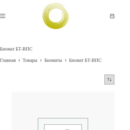
Перейти
к
сути
Корзина
Биомат БТ-ВПС
Главная
Товары
Биоматы
Биомат БТ-ВПС