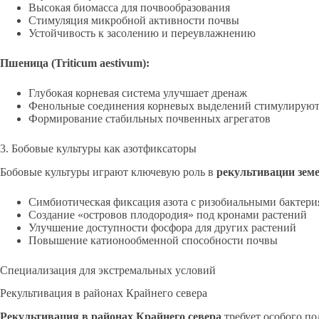
Высокая биомасса для почвообразования
Стимуляция микробной активности почвы
Устойчивость к засолению и переувлажнению
Пшеница (Triticum aestivum):
Глубокая корневая система улучшает дренаж
Фенольные соединения корневых выделений стимулируют
Формирование стабильных почвенных агрегатов
3. Бобовые культуры как азотфиксаторы
Бобовые культуры играют ключевую роль в
рекультивации зем
Симбиотическая фиксация азота с ризобиальными бактер
Создание «островов плодородия» под кронами растений
Улучшение доступности фосфора для других растений
Повышение катионообменной способности почвы
Специализация для экстремальных условий
Рекультивация в районах Крайнего севера
Рекультивация в районах Крайнего севера
требует особого по