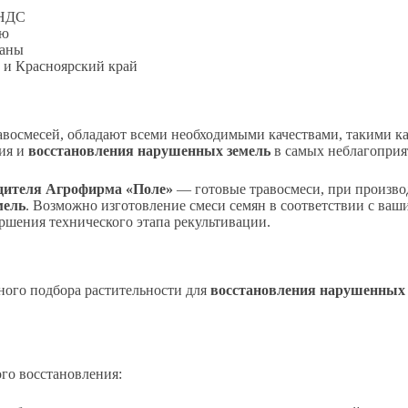
 НДС
ию
ваны
 и Красноярский край
авосмесей, обладают всеми необходимыми качествами, такими ка
ния и
восстановления нарушенных земель
в самых неблагоприя
одителя Агрофирма «Поле»
— готовые травосмеси, при произво
мель
. Возможно изготовление смеси семян в соответствии с ваш
ршения технического этапа рекультивации.
ого подбора растительности для
восстановления нарушенных 
го восстановления: