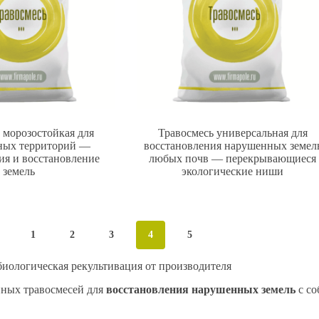
 морозостойкая для
Травосмесь универсальная для
ных территорий —
восстановления нарушенных земел
ия и восстановление
любых почв — перекрывающиеся
земель
экологические ниши
1
2
3
4
5
иологическая рекультивация от производителя
ных травосмесей для
восстановления нарушенных земель
с со