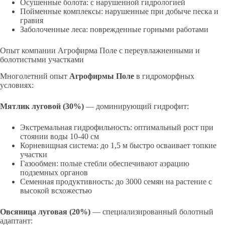
Осушенные болота: с нарушенной гидрологией
Пойменные комплексы: нарушенные при добыче песка и
гравия
Заболоченные леса: поврежденные горными работами
Опыт компании Агрофирма Поле с переувлажненными и
болотистыми участками
Многолетний опыт
Агрофирмы Поле
в гидроморфных
условиях:
Мятлик луговой (30%)
— доминирующий гидрофит:
Экстремальная гидрофильность: оптимальный рост при
стоянии воды 10-40 см
Корневищная система: до 1,5 м быстро осваивает топкие
участки
Газообмен: полые стебли обеспечивают аэрацию
подземных органов
Семенная продуктивность: до 3000 семян на растение с
высокой всхожестью
Овсяница луговая (20%)
— специализированный болотный
адаптант: