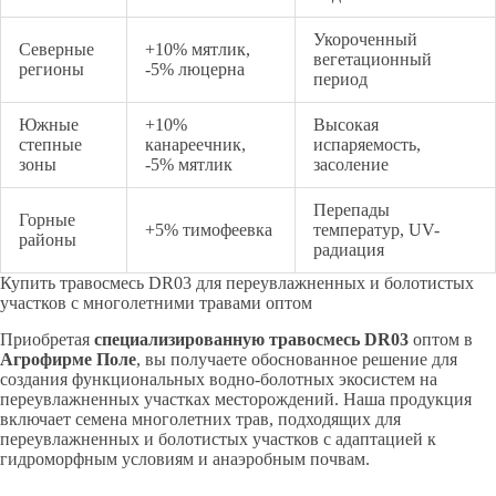
Укороченный
Северные
+10% мятлик,
вегетационный
регионы
-5% люцерна
период
Южные
+10%
Высокая
степные
канареечник,
испаряемость,
зоны
-5% мятлик
засоление
Перепады
Горные
+5% тимофеевка
температур, UV-
районы
радиация
Купить травосмесь DR03 для переувлажненных и болотистых
участков с многолетними травами оптом
Приобретая
специализированную травосмесь DR03
оптом в
Агрофирме Поле
, вы получаете обоснованное решение для
создания функциональных водно-болотных экосистем на
переувлажненных участках месторождений. Наша продукция
включает семена многолетних трав, подходящих для
переувлажненных и болотистых участков с адаптацией к
гидроморфным условиям и анаэробным почвам.