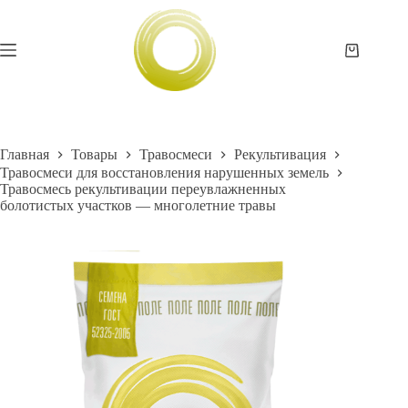
Перейти
к
сути
Корзина
Главная
Товары
Травосмеси
Рекультивация
Травосмеси для восстановления нарушенных земель
Травосмесь рекультивации переувлажненных
болотистых участков — многолетние травы