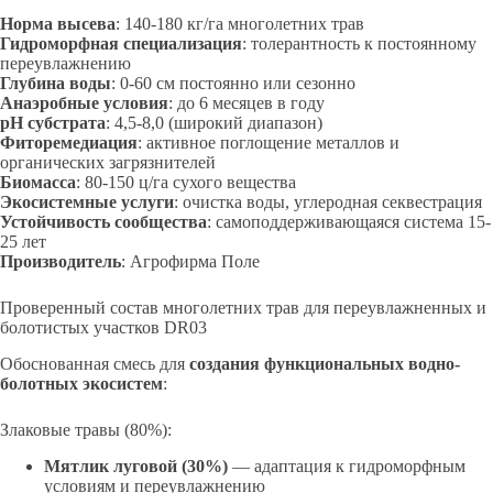
Норма высева
: 140-180 кг/га многолетних трав
Гидроморфная специализация
: толерантность к постоянному
переувлажнению
Глубина воды
: 0-60 см постоянно или сезонно
Анаэробные условия
: до 6 месяцев в году
pH субстрата
: 4,5-8,0 (широкий диапазон)
Фиторемедиация
: активное поглощение металлов и
органических загрязнителей
Биомасса
: 80-150 ц/га сухого вещества
Экосистемные услуги
: очистка воды, углеродная секвестрация
Устойчивость сообщества
: самоподдерживающаяся система 15-
25 лет
Производитель
: Агрофирма Поле
Проверенный состав многолетних трав для переувлажненных и
болотистых участков DR03
Обоснованная смесь для
создания функциональных водно-
болотных экосистем
:
Злаковые травы (80%):
Мятлик луговой (30%)
— адаптация к гидроморфным
условиям и переувлажнению