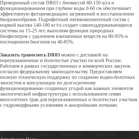
Проверенный состав DR03 с биомассой 80-150 ц/га и
функционированием при глубине воды 0-60 см обеспечивает
эффективную фиторемедиацию загрязнений и восстановление
биоразнообразия. Гидрофитный пятикомпонентный состав с
нормой высева 140-180 кг/га создает самоподдерживающиеся
системы на 15-25 лет, выполняя функции природных
биофильтров с удалением взвешенных веществ на 80-95% и
поглощением биогенов на 40-85%.
Заказать травосмесь DR03
можно с доставкой на
переувлажненные и болотистые участки по всей России.
Работаем в рамках государственных и коммерческих закупок
согласно федеральному законодательству. Предоставляем
полную техническую поддержку по созданию водно-болотных
экосистем и консультации по долгосрочному
функционированию созданных угодий как важных элементов
экологической инфраструктуры с использованием семян
многолетних трав для переувлажненных и болотистых участков
с гидроморфными условиями и анаэробными почвами.
Семена
Биоматы
Травосмеси
Гидропосев