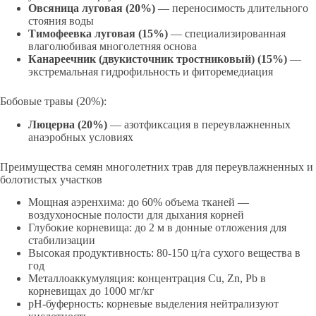
Овсяница луговая (20%)
— переносимость длительного
стояния воды
Тимофеевка луговая (15%)
— специализированная
влаголюбивая многолетняя основа
Канареечник (двукисточник тростниковый) (15%)
—
экстремальная гидрофильность и фиторемедиация
Бобовые травы (20%):
Люцерна (20%)
— азотфиксация в переувлажненных
анаэробных условиях
Преимущества семян многолетних трав для переувлажненных и
болотистых участков
Мощная аэренхима: до 60% объема тканей —
воздухоносные полости для дыхания корней
Глубокие корневища: до 2 м в донные отложения для
стабилизации
Высокая продуктивность: 80-150 ц/га сухого вещества в
год
Металлоаккумуляция: концентрация Cu, Zn, Pb в
корневищах до 1000 мг/кг
pH-буферность: корневые выделения нейтрализуют