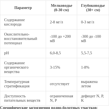
Мелководье
Глубоководье
Параметр
(0-30 см)
(30+ см)
Содержание
2-8 мг/л
0-3 мг/л
кислорода
Окислительно-
-100 до +200
-300 до -100
восстановительный
мВ
мВ
потенциал
pH
6,0-8,5
5,5-7,5
Содержание
органического
3-15%
1-8%
вещества
Температурная
выражена
отсутствует
стратификация
летом
Доступность
ограниченная
дефицит N, P,
питательных веществ
N, P
K
Специфические загрязнения водно-болотных участков
: