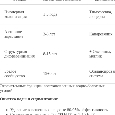
Пионерная
Тимофеевка,
1-3 года
колонизация
люцерна
Активное
3-8 лет
Канареечник
зарастание
Структурная
+ Овсяница,
8-15 лет
дифференциация
мятлик
Зрелое
Сбалансирова
15+ лет
сообщество
система
Экосистемные функции восстановленных водно-болотных
угодий
Очистка воды и седиментация
:
Удаление взвешенных веществ: 80-95% эффективность
Снижение мутности: с 50-200 НТЕ до 5-15 НТЕ