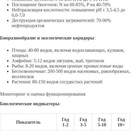
Поглощение биогенов: N на 60-85%, P на 40-70%
Нейтрализация кислотности: повышение pH с 3,5-4,5 до
6,0-7,0
Деструкция органических загрязнителей: 70-90%
нефтепродуктов
Биоразнообразие и экологические коридоры
:
Птицы: 40-80 видов, включая водоплавающих, куликов,
хищных
Амфибии: 5-12 видов лягушек, жаб, тритонов
Рыбы: 8-20 видов, включая ценные промысловые виды
Беспозвоночные: 200-500 видов насекомых, ракообразных,
моллюсков
Растения: 80-150 видов сосудистых растений
Мониторинг и оценка функционирования
Биологические индикаторы
:
Год
Год
Год
Год
Показатель
1-2
3-5
5-10
10+