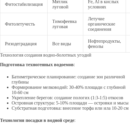
Мятлик
Fe, Al в кислых
Фитостабилизация
луговой
условиях
Летучие
Тимофеевка
Фитолетучесть
органические
луговая
соединения
Нефтепродукты,
Ризодеградация
Все виды
фенолы
Технология создания водно-болотных угодий
Подготовка техногенных водоемов
:
Батиметрическое планирование: создание зон различной
глубины
Формирование мелководий: 30-40% площади с глубиной
10-60 см
Укрепление берегов: создание пологих (1:3-1:5) откосов
Островная структура: 5-10% площади — островки и мысы
Субстратная подготовка: внесение торфа или ила 10-20 см
Технология посадки в водной среде
: