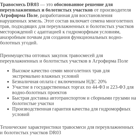
Травосмесь DR03
— это
обоснованное решение для
переувлажненных и болотистых участков
от производителя
Агрофирма Поле
, разработанная для восстановления
нарушенных земель. Этот состав включает семена многолетних
трав, подходящих для переувлажненных и болотистых участков
месторождений с адаптацией к гидроморфным условиям,
анаэробным почвам для создания функциональных водно-
болотных угодий.
Преимущества оптовых закупок травосмесей для
переувлажненных и болотистых участков в Агрофирма Поле
Высокое качество семян многолетних трав для
экстремально влажных условий
Безналичная оплата с включенным НДС 20%
Участие в государственных торгах по 44-ФЗ и 223-ФЗ для
водно-болотных проектов
Быстрая доставка автотранспортом и сборными грузами на
болотистые участки
Производственная гарантия качества для гидроморфных
условий
Технические характеристики травосмеси для переувлажненных
и болотистых участков DR03