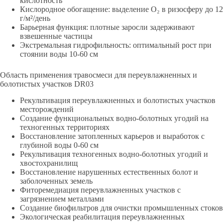
кислотность
Кислородное обогащение: выделение O₂ в ризосферу до 12
г/м²/день
Барьерная функция: плотные заросли задерживают
взвешенные частицы
Экстремальная гидрофильность: оптимальный рост при
стоянии воды 10-60 см
Область применения травосмеси для переувлажненных и
болотистых участков DR03
Рекультивация переувлажненных и болотистых участков
месторождений
Создание функциональных водно-болотных угодий на
техногенных территориях
Восстановление затопленных карьеров и выработок с
глубиной воды 0-60 см
Рекультивация техногенных водно-болотных угодий и
хвостохранилищ
Восстановление нарушенных естественных болот и
заболоченных земель
Фиторемедиация переувлажненных участков с
загрязнением металлами
Создание биофильтров для очистки промышленных стоков
Экологическая реабилитация переувлажненных