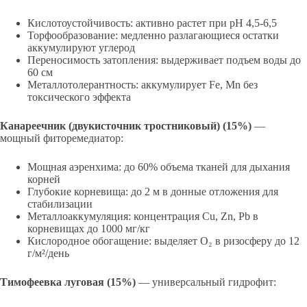
Кислотоустойчивость: активно растет при pH 4,5-6,5
Торфообразование: медленно разлагающиеся остатки
аккумулируют углерод
Переносимость затопления: выдерживает подъем воды до
60 см
Металлотолерантность: аккумулирует Fe, Mn без
токсического эффекта
Канареечник (двукисточник тростниковый) (15%)
—
мощный фиторемедиатор:
Мощная аэренхима: до 60% объема тканей для дыхания
корней
Глубокие корневища: до 2 м в донные отложения для
стабилизации
Металлоаккумуляция: концентрация Cu, Zn, Pb в
корневищах до 1000 мг/кг
Кислородное обогащение: выделяет O₂ в ризосферу до 12
г/м²/день
Тимофеевка луговая (15%)
— универсальный гидрофит: