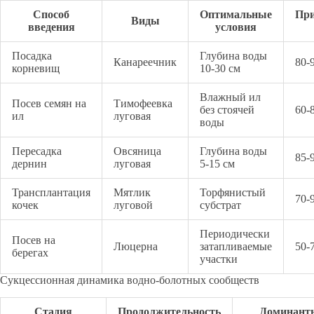
Способ
Оптимальные
При
Виды
введения
условия
Посадка
Глубина воды
Канареечник
80-
корневищ
10-30 см
Влажный ил
Посев семян на
Тимофеевка
без стоячей
60-
ил
луговая
воды
Пересадка
Овсяница
Глубина воды
85-
дернин
луговая
5-15 см
Трансплантация
Мятлик
Торфянистый
70-
кочек
луговой
субстрат
Периодически
Посев на
Люцерна
затапливаемые
50-
берегах
участки
Сукцессионная динамика водно-болотных сообществ
Стадия
Продолжительность
Доминант