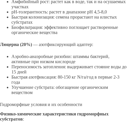
Амфибийный рост: растет как в воде, так и на осушаемых
участках
pH-толерантность: растет в диапазоне pH 4,5-8,0
Быстрая колонизация: семена прорастают на илистых
субстратах
Биофильтрация: эффективно поглощает растворенные
органические вещества
Люцерна (20%)
— азотфиксирующий адаптер:
Аэробно-анаэробные ризобии: штаммы бактерий,
активные при низком кислороде
Переносимость затопления: выдерживает стояние воды до
15 дней
Быстрая азотфиксация: 80-150 кг N/га/год в первые 2-3
года
Улучшение субстрата: обогащение органическим
веществом
Гидроморфные условия и их особенности
Физико-химические характеристики гидроморфных
субстратов
: