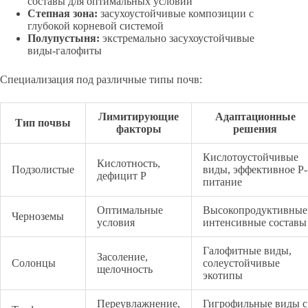
составы для оптимальных условий
Степная зона:
засухоустойчивые композиции с
глубокой корневой системой
Полупустыня:
экстремально засухоустойчивые
виды-галофиты
Специализация под различные типы почв:
Лимитирующие
Адаптационные
Тип почвы
факторы
решения
Кислотоустойчивые
Кислотность,
Подзолистые
виды, эффективное P-
дефицит P
питание
Оптимальные
Высокопродуктивные
Черноземы
условия
интенсивные составы
Галофитные виды,
Засоление,
Солонцы
солеустойчивые
щелочность
экотипы
Переувлажнение,
Гигрофильные виды с