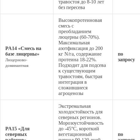
травостоя до 8-10 лет
без пересева
Высокопротеиновая
смесь с
преобладанием
люцерны (60-70%).
Максимальная
PA14 «Смесь на
азотфиксация до 200
базе люцерны»
кг N/га, содержание
по
протеина 18-22%.
запросу
Люцерново-
Подходит для подсева
доминантная
к существующим
травостоям, быстрая
интеграция в
сложившиеся
агроценозы
Экстремальная
холодостойкость для
северных регионов.
Морозоустойчивость
PA15 «Для
до -45°C, короткий
северных
вегетационный
по
районов»
период 90-120 дней.
запросу