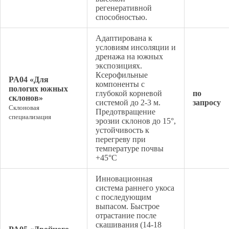
регенеративной
способностью.
Адаптирована к
условиям инсоляции и
дренажа на южных
экспозициях.
Ксерофильные
PA04 «Для
компоненты с
пологих южных
глубокой корневой
по
склонов»
системой до 2-3 м.
запросу
Склоновая
Предотвращение
специализация
эрозии склонов до 15°,
устойчивость к
перегреву при
температуре почвы
+45°C
Инновационная
система раннего укоса
с последующим
выпасом. Быстрое
отрастание после
скашивания (14-18