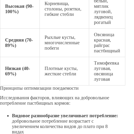
белый,
Корневища,
Высокая (90-
мятлик
столоны, розетки,
100%)
луговой,
гибкие стебли
лядвенец
рогатый
Овсяница
Рыхлые кусты,
Средняя (70-
красная,
многочисленные
89%)
райграс
побеги
пастбищный
Тимофеевка
Низкая (40-
Плотные кусты,
луговая,
69%)
жесткие стебли
овсяница
луговая
Принципы оптимизации поедаемости
Исследования факторов, влияющих на добровольное
потребление пастбищных кормов:
Видовое разнообразие увеличивает потребление:
добровольное потребление возрастает с
увеличением количества видов до плато при 8
видах