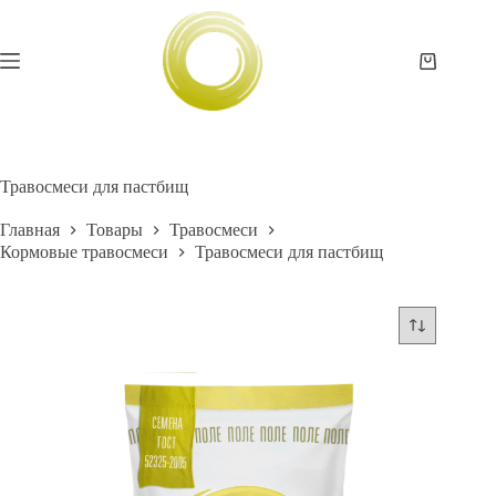
Перейти
к
сути
Корзина
Травосмеси для пастбищ
Главная
Товары
Травосмеси
Кормовые травосмеси
Травосмеси для пастбищ