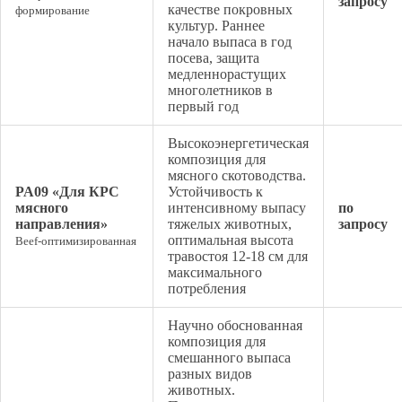
запросу
качестве покровных
формирование
культур. Раннее
начало выпаса в год
посева, защита
медленнорастущих
многолетников в
первый год
Высокоэнергетическая
композиция для
мясного скотоводства.
PA09 «Для КРС
Устойчивость к
мясного
интенсивному выпасу
по
направления»
тяжелых животных,
запросу
оптимальная высота
Beef-оптимизированная
травостоя 12-18 см для
максимального
потребления
Научно обоснованная
композиция для
смешанного выпаса
разных видов
животных.