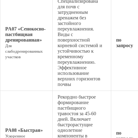
Специализирована
для почв с
затрудненным
дренажем без
застойного
PA07 «Сенокосно-
переувлажнения.
пастбищная
Виды с
дренированная»
поверхностной
по
корневой системой и
запросу
Для
устойчивостью к
слабодренированных
временному
участков
переувлажнению.
Эффективное
использование
верхних горизонтов
почвы
Рекордно быстрое
формирование
пастбищного
травостоя за 45-60
дней. Включает
быстрорастущие
PA08 «Быстрая»
однолетние
по
компоненты в
Ускоренное