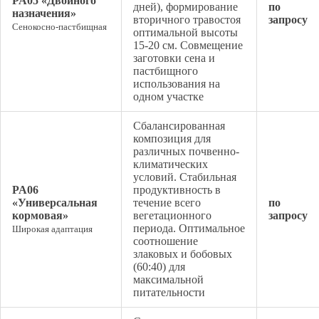
PA05 «Двойного
дней), формирование
по
назначения»
вторичного травостоя
запросу
Сенокосно-пастбищная
оптимальной высоты
15-20 см. Совмещение
заготовки сена и
пастбищного
использования на
одном участке
Сбалансированная
композиция для
различных почвенно-
климатических
условий. Стабильная
PA06
продуктивность в
«Универсальная
течение всего
по
кормовая»
вегетационного
запросу
периода. Оптимальное
Широкая адаптация
соотношение
злаковых и бобовых
(60:40) для
максимальной
питательности