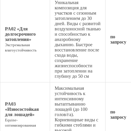
Уникальная
композиция для
участков с сезонным
затоплением до 30
дней. Виды с развитой
PA02 «Для
воздухоносной тканью
долгосрочного
и способностью к
по
затопления»
анаэробному
запросу
дыханию. Быстрое
Экстремальная
восстановление после
влагоустойчивость
схода воды,
сохранение
жизнеспособности
при затоплении на
глубину до 50 см
Максимальная
устойчивость к
интенсивному
PA03
вытаптыванию
«Износостойкая
лошадей (до 100
по
для лошадей»
голов/га).
запросу
Корневищные виды с
Equine-
гибкими стеблями и
оптимизированная
высокой