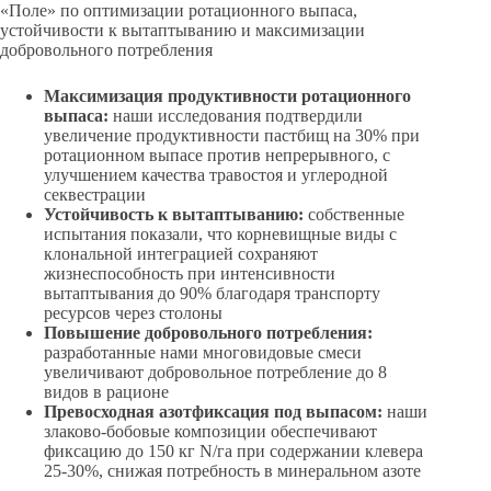
«Поле» по оптимизации ротационного выпаса,
устойчивости к вытаптыванию и максимизации
добровольного потребления
Максимизация продуктивности ротационного
выпаса:
наши исследования подтвердили
увеличение продуктивности пастбищ на 30% при
ротационном выпасе против непрерывного, с
улучшением качества травостоя и углеродной
секвестрации
Устойчивость к вытаптыванию:
собственные
испытания показали, что корневищные виды с
клональной интеграцией сохраняют
жизнеспособность при интенсивности
вытаптывания до 90% благодаря транспорту
ресурсов через столоны
Повышение добровольного потребления:
разработанные нами многовидовые смеси
увеличивают добровольное потребление до 8
видов в рационе
Превосходная азотфиксация под выпасом:
наши
злаково-бобовые композиции обеспечивают
фиксацию до 150 кг N/га при содержании клевера
25-30%, снижая потребность в минеральном азоте