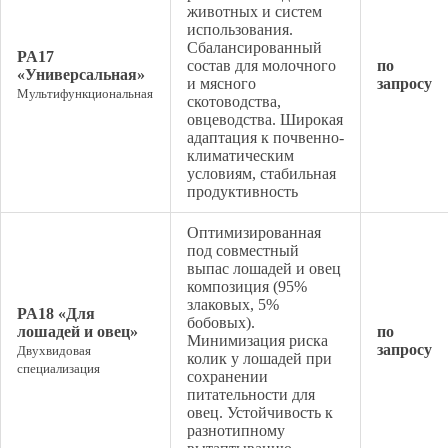
животных и систем
использования.
Сбалансированный
PA17
состав для молочного
по
«Универсальная»
и мясного
запросу
Мультифункциональная
скотоводства,
овцеводства. Широкая
адаптация к почвенно-
климатическим
условиям, стабильная
продуктивность
Оптимизированная
под совместный
выпас лошадей и овец
композиция (95%
злаковых, 5%
PA18 «Для
бобовых).
лошадей и овец»
по
Минимизация риска
запросу
Двухвидовая
колик у лошадей при
специализация
сохранении
питательности для
овец. Устойчивость к
разнотипному