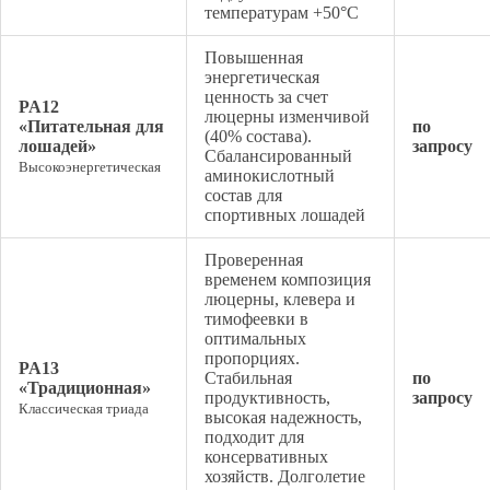
температурам +50°C
Повышенная
энергетическая
ценность за счет
PA12
люцерны изменчивой
«Питательная для
по
(40% состава).
лошадей»
запросу
Сбалансированный
Высокоэнергетическая
аминокислотный
состав для
спортивных лошадей
Проверенная
временем композиция
люцерны, клевера и
тимофеевки в
оптимальных
пропорциях.
PA13
Стабильная
по
«Традиционная»
продуктивность,
запросу
Классическая триада
высокая надежность,
подходит для
консервативных
хозяйств. Долголетие