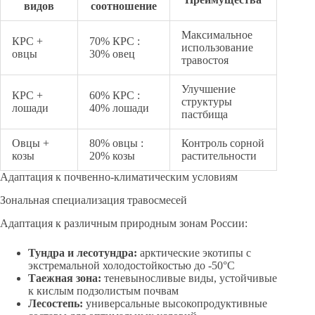
видов
соотношение
Максимальное
КРС +
70% КРС :
использование
овцы
30% овец
травостоя
Улучшение
КРС +
60% КРС :
структуры
лошади
40% лошади
пастбища
Овцы +
80% овцы :
Контроль сорной
козы
20% козы
растительности
Адаптация к почвенно-климатическим условиям
Зональная специализация травосмесей
Адаптация к различным природным зонам России:
Тундра и лесотундра:
арктические экотипы с
экстремальной холодостойкостью до -50°C
Таежная зона:
теневыносливые виды, устойчивые
к кислым подзолистым почвам
Лесостепь:
универсальные высокопродуктивные