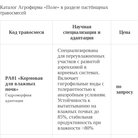
Каталог Агрофирма «Поле» в разделе пастбищных
травосмесей
Научная
Код травосмеси
специализация и
Цена
адаптация
Специализирована
для переувлажненных
участков с развитой
аэренхимой в
корневых системах.
PA01 «Кормовая
Включает
для влажных
гигрофильные виды с
по
почв»
толерантностью к
запросу
анаэробным условиям.
Гидроморфная
Устойчивость к
адаптация
вытаптыванию на
влажных почвах до
85%, стабильная
продуктивность при
влажности >80%