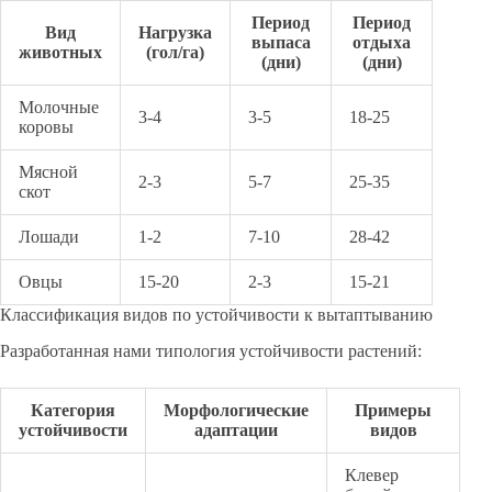
Период
Период
Вид
Нагрузка
выпаса
отдыха
животных
(гол/га)
(дни)
(дни)
Молочные
3-4
3-5
18-25
коровы
Мясной
2-3
5-7
25-35
скот
Лошади
1-2
7-10
28-42
Овцы
15-20
2-3
15-21
Классификация видов по устойчивости к вытаптыванию
Разработанная нами типология устойчивости растений:
Категория
Морфологические
Примеры
устойчивости
адаптации
видов
Клевер