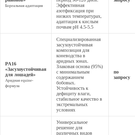
Эффективная
Бореальная адаптация
азотфиксация при
низких температурах,
адаптация к кислым
почвам pH 4.5-5.5
Специализированная
засухоустойчивая
композиция для
коневодства в
аридных зонах.
PA16
Злаковая основа (95%)
«Засухоустойчивая
с минимальным
по
для лошадей»
содержанием
запросу
Аридная equine-
бобовых.
формула
Устойчивость к
дефициту влаги,
стабильное качество в
экстремальных
условиях
Универсальное
решение для
различных видов