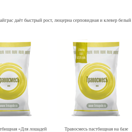
айграс даёт быстрый рост, люцерна серповидная и клевер белый
стбищная «Для лошадей
Травосмесь пастбищная на базе