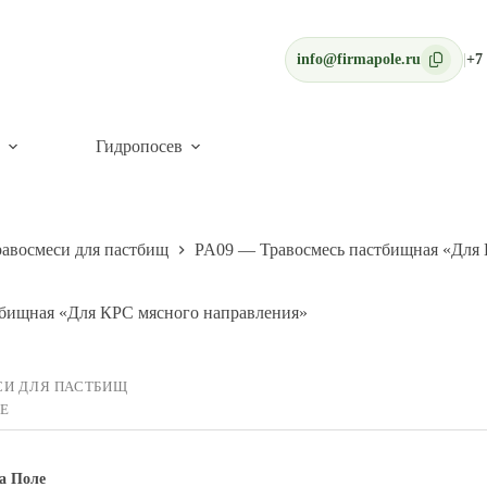
info@firmapole.ru
|
+7 
Гидропосев
равосмеси для пастбищ
PA09 — Травосмесь пастбищная «Для 
бищная «Для КРС мясного направления»
СИ ДЛЯ ПАСТБИЩ
Е
а Поле