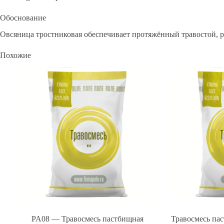
Обоснование
Овсяница тростниковая обеспечивает протяжённый травостой, р
Похожие
PA08 — Травосмесь пастбищная
Травосмесь па