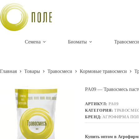
Перейти
к
сути
Семена
Биоматы
Травосмеси
Главная
Товары
Травосмеси
Кормовые травосмеси
Т
PA09 — Травосмесь паст
АРТИКУЛ:
РA09
КАТЕГОРИЯ:
ТРАВОСМЕ
БРЕНД:
АГРОФИРМА ПОЛ
Купить оптом в Агрофирм