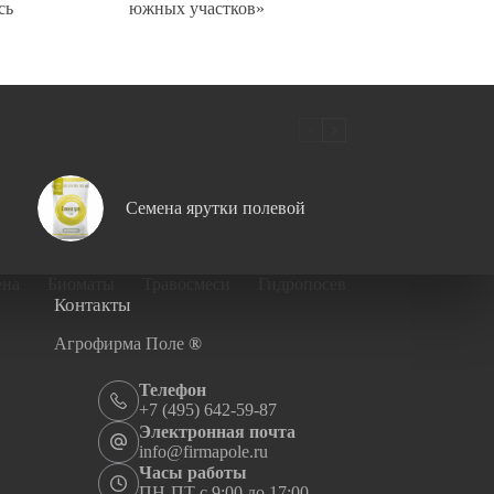
сь
южных участков»
Семена ярутки полевой
ена
Биоматы
Травосмеси
Гидропосев
Контакты
Агрофирма Поле
®
Телефон
+7 (495) 642-59-87
Электронная почта
info@firmapole.ru
Часы работы
ПН-ПТ с 9:00 до 17:00