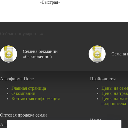
«Быстрая»
Сейчас популярно
Семена бекмании
Семена 
обыкновенной
Агрофирма Поле
Прайс-листы
Главная страница
Цены на сем
О компании
Цены на тра
Контактная информация
Цены на мат
гидропосева
Оптовая продажа семян
Цены
Агрофирма Поле специализируется