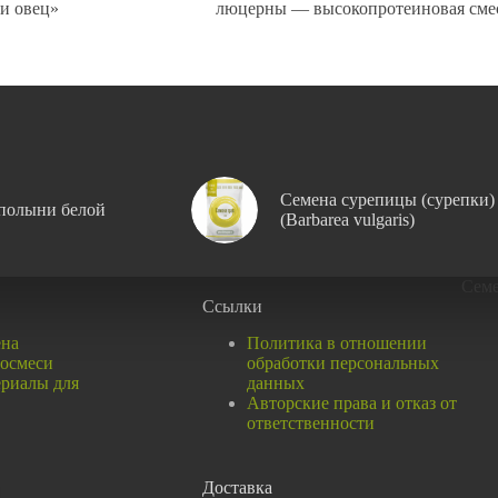
и овец»
люцерны — высокопротеиновая сме
Семена сурепицы (сурепки)
полыни белой
(Barbarea vulgaris)
Сем
Ссылки
ена
Политика в отношении
восмеси
обработки персональных
ериалы для
данных
Авторские права и отказ от
ответственности
Доставка