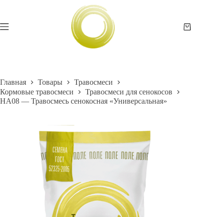
Перейти
к
сути
Корзина
Главная
Товары
Травосмеси
Кормовые травосмеси
Травосмеси для сенокосов
HA08 — Травосмесь сенокосная «Универсальная»