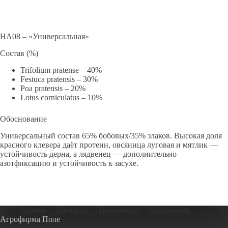
HA08 – «Универсальная»
Состав (%)
Trifolium pratense – 40%
Festuca pratensis – 30%
Poa pratensis – 20%
Lotus corniculatus – 10%
Обоснование
Универсальный состав 65% бобовых/35% злаков. Высокая доля
красного клевера даёт протеин, овсяница луговая и мятлик —
устойчивость дерна, а лядвенец — дополнительно
азотфиксацию и устойчивость к засухе.
Семена
Биоматы
Травосмеси
Гидропосев
Агрофирма Поле