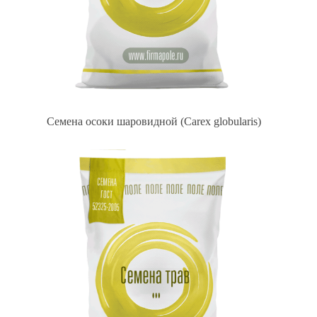
Семена осоки шаровидной (Carex globularis)