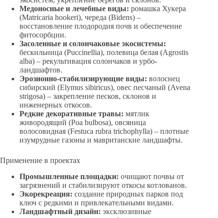
Медоносные и лечебные виды:
ромашка Хукера
(Matricaria hookeri), череда (Bidens) –
восстановление плодородия почв и обеспечение
фитосорбции.
Засоленные и солончаковые экосистемы:
бескильница (Puccinellia), полевица белая (Agrostis
alba) – рекультивация солончаков и урбо-
ландшафтов.
Эрозионно-стабилизирующие виды:
волоснец
сибирский (Elymus sibiricus), овес песчаный (Avena
strigosa) – закрепление песков, склонов и
инженерных откосов.
Редкие декоративные травы:
мятлик
живородящий (Poa bulbosa), овсяница
волосовидная (Festuca rubra trichophylla) – плотные
изумрудные газоны и мавританские ландшафты.
Применение в проектах
Промышленные площадки:
очищают почвы от
загрязнений и стабилизируют откосы котлованов.
Экорекреация:
создание природных парков под
ключ с редкими и привлекательными видами.
Ландшафтный дизайн:
эксклюзивные