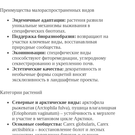
Преимущества малораспространенных видов
Эндемичные адаптации:
растения развили
уникальные механизмы выживания в
специфических биотопах.
Поддержка биоразнообразия:
возвращают на
участки ключевые виды, восстанавливая
природные сообщества.
Экоинновации:
специфические виды
способствуют фиторемедиации, углеродному
секвестрированию и укреплению почв.
Эстетические качества:
декоративность и
необычные формы соцветий вносят
эксклюзивность в ландшафтные проекты.
Категории растений
Северные и арктические виды:
арктофила
рыжеватая (Arctophila fulva), пушица влагалищная
(Eriophorum vaginatum) – устойчивость к мерзлоте
и участие в метановом цикле Арктики.
Осоковые сообщества:
Carex globularis, Carex
arctisibirica – восстановление болот и лесных
экосистем, укрепление берегов и склонов.