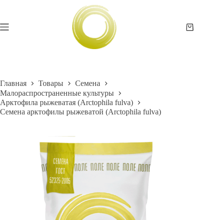
Перейти
к
сути
Корзина
Главная
Товары
Семена
Малораспространенные культуры
Арктофила рыжеватая (Arctophila fulva)
Семена арктофилы рыжеватой (Arctophila fulva)