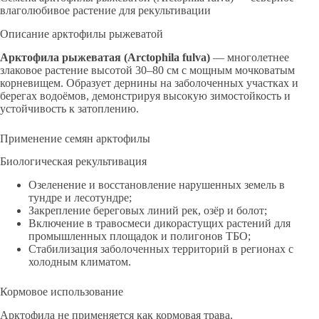
влаголюбивое растение для рекультивации
Описание арктофилы рыжеватой
Арктофила рыжеватая (Arctophila fulva)
— многолетнее
злаковое растение высотой 30–80 см с мощным мочковатым
корневищем. Образует дернины на заболоченных участках и
берегах водоёмов, демонстрируя высокую зимостойкость и
устойчивость к затоплению.
Применение семян арктофилы
Биологическая рекультивация
Озеленение и восстановление нарушенных земель в
тундре и лесотундре;
Закрепление береговых линий рек, озёр и болот;
Включение в травосмеси дикорастущих растений для
промышленных площадок и полигонов ТБО;
Стабилизация заболоченных территорий в регионах с
холодным климатом.
Кормовое использование
Арктофила не применяется как кормовая трава.