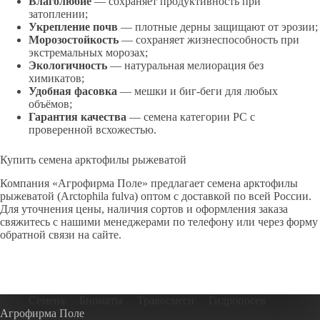
Влаголюбие
— сохраняет продуктивность при
затоплении;
Укрепление почв
— плотные дерны защищают от эрозии;
Морозостойкость
— сохраняет жизнеспособность при
экстремальных морозах;
Экологичность
— натуральная мелиорация без
химикатов;
Удобная фасовка
— мешки и биг-беги для любых
объёмов;
Гарантия качества
— семена категории РС с
проверенной всхожестью.
Купить семена арктофилы рыжеватой
Компания «Агрофирма Поле» предлагает семена арктофилы
рыжеватой (Arctophila fulva) оптом с доставкой по всей России.
Для уточнения цены, наличия сортов и оформления заказа
свяжитесь с нашими менеджерами по телефону или через форму
обратной связи на сайте.
Семена
Биоматы
Травосмеси
Гидропосев
Агрофирма Поле