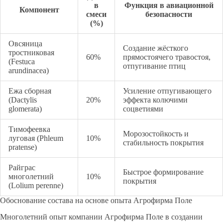
в
Функция в авиационной
Компонент
смеси
безопасности
(%)
Овсяница
Создание жёсткого
тростниковая
60%
прямостоячего травостоя,
(Festuca
отпугивание птиц
arundinacea)
Ежа сборная
Усиление отпугивающего
(Dactylis
20%
эффекта колючими
glomerata)
соцветиями
Тимофеевка
Морозостойкость и
луговая (Phleum
10%
стабильность покрытия
pratense)
Райграс
Быстрое формирование
многолетний
10%
покрытия
(Lolium perenne)
Обоснование состава на основе опыта Агрофирма Поле
Многолетний опыт компании Агрофирма Поле в создании