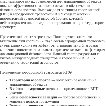
специализированных травосмесей для авиационных объектов
показал эффективность данного состава в обеспечении
безопасности полетов. Высокая доля овсяницы тростниковой
(60%) в аэродромной травосмеси RT09 создаёт жёсткий,
прямостоячий травостой высотой 150 мм, который
неблагоприятен для посадки и гнездования птиц на территории
аэропорта.
Практический опыт Агрофирма Поле подтверждает, что
включение ежи сборной (20%) в состав аэродромной травосмеси
значительно усиливает эффект отпугивания птиц благодаря
колючим соцветиям, что является критически важным фактором
для авиационной безопасности. Данный состав разработан с
учетом международных стандартов и требований ИКАО к
озеленению территорий аэропортов.
Применение аэродромной травосмеси RT09
Территории аэропортов
— комплексное озеленение
авиационных объектов
Взлётно-посадочные полосы
— прилегающие к ВПП
участки
Зоны безопасности авиации
— полосы безопасности и
концевые полосы торможения
Рулежные дорожки
— озеленение прилегающих