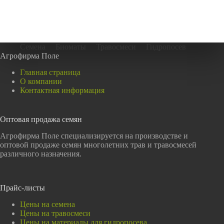
Семена
Биоматы
Травосмеси
Гидропосев
Агрофирма Поле
Главная страница
О компании
Контактная информация
Оптовая продажа семян
Агрофирма Поле специализируется на производстве и
оптовой продаже семян многолетних трав и травосмесей
различного назначения.
Прайс-листы
Цены на семена
Цены на травосмеси
Цены на материалы для гидропосева