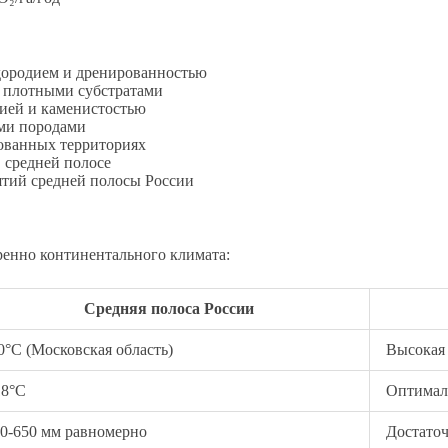
дородием и дренированностью
и плотными субстратами
цией и каменистостью
ми породами
ованных территориях
 средней полосе
тий средней полосы России
енно континентального климата:
Средняя полоса России
0°C (Московская область)
Высокая
18°C
Оптимал
0-650 мм равномерно
Достаточ