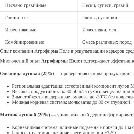
Песчано-гравийные
Пески, супеси, гравий
Глинистые
Глины, суглинки
Известняковые
Известняки, мел
Комбинированные
Смесь различных пород
Опыт компании Агрофирма Поле в рекультивации карьеров сре
Многолетний опыт
Агрофирмы Поле
подтверждает эффективно
Овсяница луговая (25%)
— проверенная основа продуктивного
Региональная адаптация: естественный компонент лугов 
Высокая продуктивность: 30-50 ц/га сухого вещества при
Зимостойкость: выдерживает морозы до -30°C без повреж
Мощная корневая система: мочковатая до 80 см глубиной
Мятлик луговой (20%)
— универсальный дерниноформировате
Корневищная система: длинные подземные побеги до 1 м 
Раннее отрастание: начинает вегетацию при +3-5°C