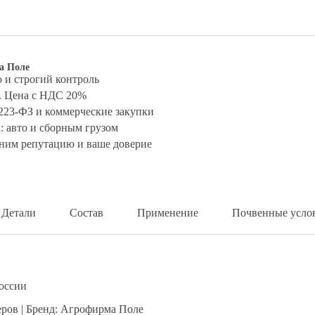
а Поле
 и строгий контроль
у. Цена с НДС 20%
 223-ФЗ и коммерческие закупки
: авто и сборным грузом
ним репутацию и ваше доверие
Детали
Состав
Применение
Почвенные усло
России
еров | Бренд: Агрофирма Поле