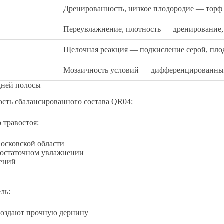
Дренированность, низкое плодородие — торф 2
Переувлажнение, плотность — дренирование, 
Щелочная реакция — подкисление серой, плод
Мозаичность условий — дифференцированны
дней полосы
сть сбалансированного состава QR04:
 травостоя:
Московской области
 достаточном увлажнении
дений
ль:
создают прочную дернину