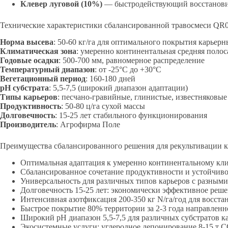
Клевер луговой (10%)
— быстродействующий восстановит
Технические характеристики сбалансированной травосмеси QR
Норма высева
: 50-60 кг/га для оптимального покрытия карьер
Климатическая зона
: умеренно континентальная средняя полос
Годовые осадки
: 500-700 мм, равномерное распределение
Температурный диапазон
: от -25°C до +30°C
Вегетационный период
: 160-180 дней
pH субстрата
: 5,5-7,5 (широкий диапазон адаптации)
Типы карьеров
: песчано-гравийные, глинистые, известняковые
Продуктивность
: 50-80 ц/га сухой массы
Долговечность
: 15-25 лет стабильного функционирования
Производитель
: Агрофирма Поле
Преимущества сбалансированного решения для рекультивации к
Оптимальная адаптация к умеренно континентальному кл
Сбалансированное сочетание продуктивности и устойчивос
Универсальность для различных типов карьеров с разными
Долговечность 15-25 лет: экономически эффективное реш
Интенсивная азотфиксация 200-350 кг N/га/год для восст
Быстрое покрытие 80% территории за 2-3 года направлен
Широкий pH диапазон 5,5-7,5 для различных субстратов к
Экосистемные услуги: углеродное депонирование 8-15 т C