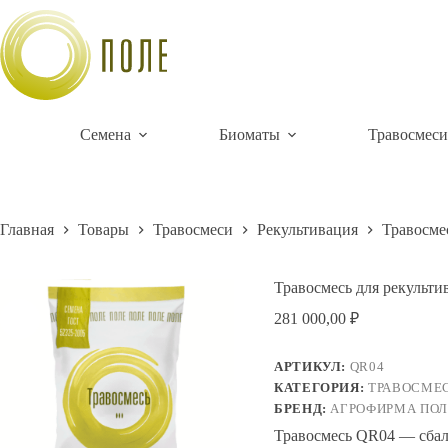
Перейти
к
сути
Семена
Биоматы
Травосмеси
Главная
Товары
Травосмеси
Рекультивация
Травосме
Травосмесь для рекульти
281 000,00
₽
АРТИКУЛ:
QR04
КАТЕГОРИЯ:
ТРАВОСМЕС
БРЕНД:
АГРОФИРМА ПОЛ
Травосмесь QR04 — сбал