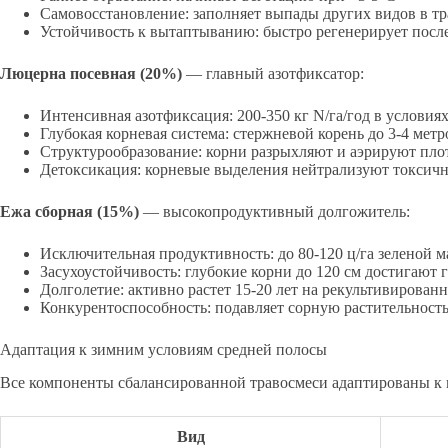
Самовосстановление: заполняет выпады других видов в тр
Устойчивость к вытаптыванию: быстро регенерирует посл
Люцерна посевная (20%)
— главный азотфиксатор:
Интенсивная азотфиксация: 200-350 кг N/га/год в условия
Глубокая корневая система: стержневой корень до 3-4 метр
Структурообразование: корни разрыхляют и аэрируют пло
Детоксикация: корневые выделения нейтрализуют токсич
Ежа сборная (15%)
— высокопродуктивный долгожитель:
Исключительная продуктивность: до 80-120 ц/га зеленой 
Засухоустойчивость: глубокие корни до 120 см достигают 
Долголетие: активно растет 15-20 лет на рекультивирован
Конкурентоспособность: подавляет сорную растительност
Адаптация к зимним условиям средней полосы
Все компоненты сбалансированной травосмеси адаптированы к
Вид