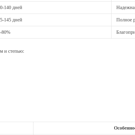
0-140 дней
Надежна
5-145 дней
Полное р
0-80%
Благопри
м и степью:
Особенно