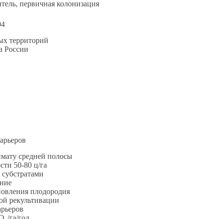
ель, первичная колонизация
04
ных территорий
а России
арьеров
имату средней полосы
ти 50-80 ц/га
 субстратами
ение
ановления плодородия
ной рекультивации
арьеров
O₂/га/год