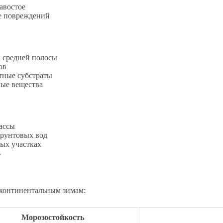
авостое
е повреждений
х средней полосы
ов
тные субстраты
ные вещества
массы
грунтовых вод
ных участках
ь
 континентальным зимам:
Морозостойкость