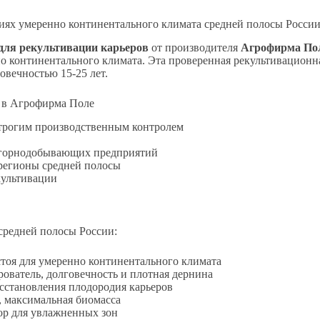
виях умеренно континентального климата средней полосы Росси
 для рекультивации карьеров
от производителя
Агрофирма По
о континентального климата. Эта проверенная рекультивационн
овечностью 15-25 лет.
 в Агрофирма Поле
 строгим производственным контролем
я горнодобывающих предприятий
 регионы средней полосы
культивации
средней полосы России:
тоя для умеренно континентального климата
ватель, долговечность и плотная дернина
сстановления плодородия карьеров
 максимальная биомасса
р для увлажненных зон