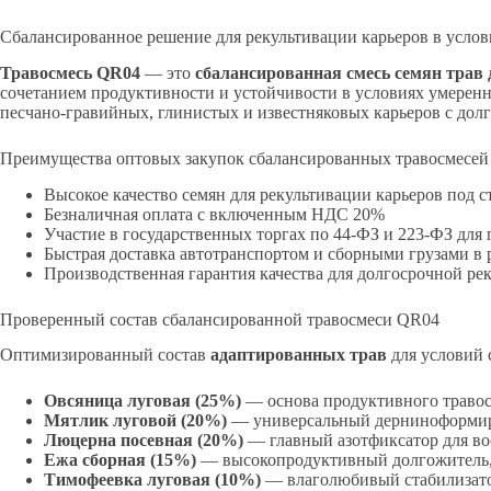
Сбалансированное решение для рекультивации карьеров в усло
Травосмесь QR04
— это
сбалансированная смесь семян трав
сочетанием продуктивности и устойчивости в условиях умеренн
песчано-гравийных, глинистых и известняковых карьеров с долг
Преимущества оптовых закупок сбалансированных травосмесей
Высокое качество семян для рекультивации карьеров под
Безналичная оплата с включенным НДС 20%
Участие в государственных торгах по 44-ФЗ и 223-ФЗ дл
Быстрая доставка автотранспортом и сборными грузами в
Производственная гарантия качества для долгосрочной ре
Проверенный состав сбалансированной травосмеси QR04
Оптимизированный состав
адаптированных трав
для условий 
Овсяница луговая (25%)
— основа продуктивного травос
Мятлик луговой (20%)
— универсальный дерниноформиро
Люцерна посевная (20%)
— главный азотфиксатор для во
Ежа сборная (15%)
— высокопродуктивный долгожитель,
Тимофеевка луговая (10%)
— влаголюбивый стабилизато