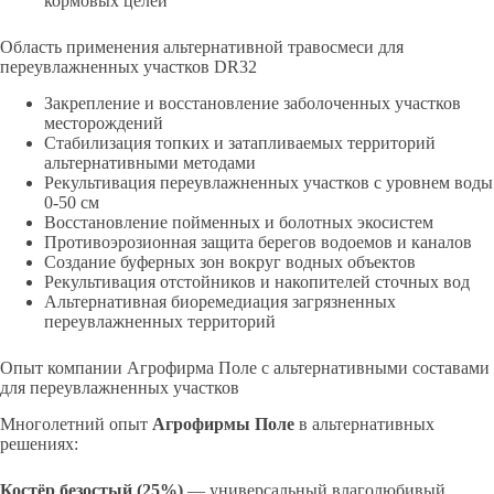
кормовых целей
Область применения альтернативной травосмеси для
переувлажненных участков DR32
Закрепление и восстановление заболоченных участков
месторождений
Стабилизация топких и затапливаемых территорий
альтернативными методами
Рекультивация переувлажненных участков с уровнем воды
0-50 см
Восстановление пойменных и болотных экосистем
Противоэрозионная защита берегов водоемов и каналов
Создание буферных зон вокруг водных объектов
Рекультивация отстойников и накопителей сточных вод
Альтернативная биоремедиация загрязненных
переувлажненных территорий
Опыт компании Агрофирма Поле с альтернативными составами
для переувлажненных участков
Многолетний опыт
Агрофирмы Поле
в альтернативных
решениях:
Костёр безостый (25%)
— универсальный влаголюбивый