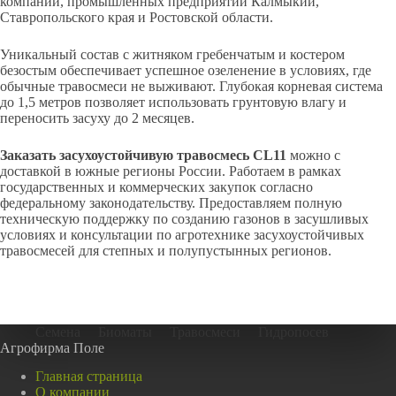
компаний, промышленных предприятий Калмыкии,
Ставропольского края и Ростовской области.
Уникальный состав с житняком гребенчатым и костером
безостым обеспечивает успешное озеленение в условиях, где
обычные травосмеси не выживают. Глубокая корневая система
до 1,5 метров позволяет использовать грунтовую влагу и
переносить засуху до 2 месяцев.
Заказать засухоустойчивую травосмесь CL11
можно с
доставкой в южные регионы России. Работаем в рамках
государственных и коммерческих закупок согласно
федеральному законодательству. Предоставляем полную
техническую поддержку по созданию газонов в засушливых
условиях и консультации по агротехнике засухоустойчивых
травосмесей для степных и полупустынных регионов.
Семена
Биоматы
Травосмеси
Гидропосев
Агрофирма Поле
Главная страница
О компании