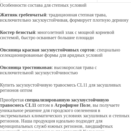
Особенности состава для степных условий
Житняк гребенчатый
: традиционная степная трава,
исключительно засухоустойчивая, формирует плотную дернину
Костер безостый
: многолетний злак с мощной корневой
системой, быстро осваивает большие площади
Овсяница красная засухоустойчивых сортов
: специально
селекционированные формы для аридных условий
Овсяница тростниковая
: высокорослая трава с
исключительной засухоустойчивостью
Купить засухоустойчивую травосмесь CL11 для засушливых
регионов оптом
Приобретая
специализированную засухоустойчивую
травосмесь CL11
оптом в
Агрофирме Поле
, вы получаете
уникальное решение для городского озеленения в
экстремальных климатических условиях засушливых и степных
регионов. Наша продукция идеально подходит для
муниципальных служб южных регионов, ландшафтных