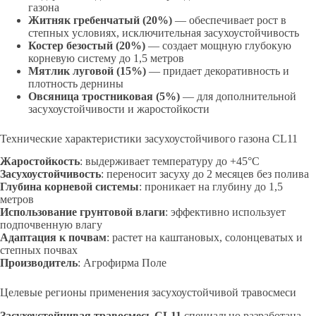
газона
Житняк гребенчатый (20%)
— обеспечивает рост в
степных условиях, исключительная засухоустойчивость
Костер безостый (20%)
— создает мощную глубокую
корневую систему до 1,5 метров
Мятлик луговой (15%)
— придает декоративность и
плотность дернины
Овсяница тростниковая (5%)
— для дополнительной
засухоустойчивости и жаростойкости
Технические характеристики засухоустойчивого газона CL11
Жаростойкость
: выдерживает температуру до +45°С
Засухоустойчивость
: переносит засуху до 2 месяцев без полива
Глубина корневой системы
: проникает на глубину до 1,5
метров
Использование грунтовой влаги
: эффективно использует
подпочвенную влагу
Адаптация к почвам
: растет на каштановых, солонцеватых и
степных почвах
Производитель
: Агрофирма Поле
Целевые регионы применения засухоустойчивой травосмеси
Засухоустойчивая травосмесь CL11
специально разработана