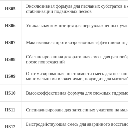
Эксклюзивная формула для песчаных субстратов в 
HS05
стабилизации подвижных песков
HS06
Уникальная композиция для переувлажненных учас
HS07
Максимальная противоэрозионная эффективность д
Сбалансированная декоративная смесь для разнооб
HS08
после повреждений
Оптимизированная по стоимости смесь для песчаны
HS09
минимальными вложениями, подходит для масшта
HS10
Высокоэффективная формула для сложных гидром
HS11
Специализирована для затененных участков на ма
Быстродействующая смесь для аварийного восстано
HS12