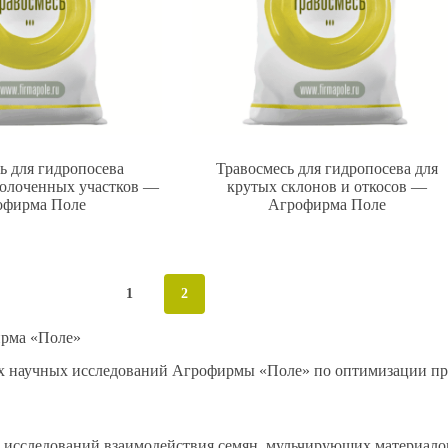
ь для гидропосева
Травосмесь для гидропосева для
болоченных участков —
крутых склонов и откосов —
офирма Поле
Агрофирма Поле
1
2
ирма «Поле»
х научных исследований Агрофирмы «Поле» по оптимизации пр
 исследований взаимодействия семян, мульчирующих материало