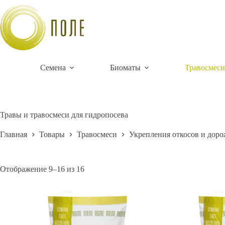
Перейти
к
сути
Семена
Биоматы
Травосмеси
Травы и травосмеси для гидропосева
Главная
Товары
Травосмеси
Укрепления откосов и доро
Цены:
Отображение 9–16 из 16
по
возрастанию