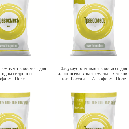
премиум травосмесь для
Засухоустойчивая травосмесь для
етодом гидропосева —
гидропосева в экстремальных услов
офирма Поле
юга России — Агрофирма Поле