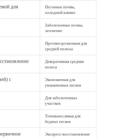
емой для
Песчаные почвы,
холодный климат
Заболоченные почвы,
затенение
Противоэрозионная для
средней полосы
осстановление
Декоративная средняя
полоса
ей) с
Экономичная для
увлажненных песков
Для заболоченных
участков
Теневыносливая для
бедных песков
первичное
Экспресс-восстановление