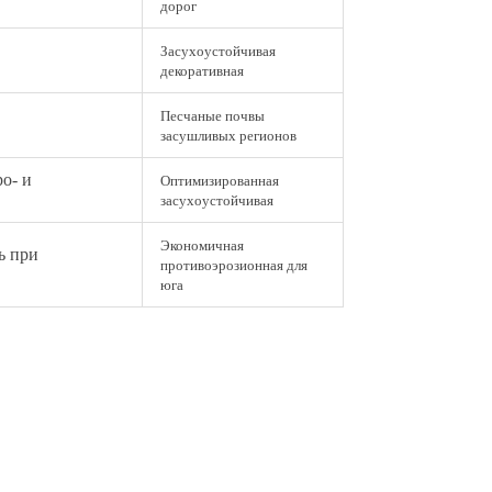
дорог
Засухоустойчивая
декоративная
Песчаные почвы
засушливых регионов
о- и
Оптимизированная
засухоустойчивая
Экономичная
ь при
противоэрозионная для
юга