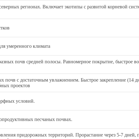
северных регионах. Включает экотипы с развитой корневой сист
тков
ля умеренного климата
разных почв средней полосы. Равномерное покрытие, быстрое в
х почв с достаточным увлажнением. Быстрое закрепление (14 дн
бных проектов
орфных условий.
лопродуктивных песчаных почвах.
вления придорожных территорий. Прорастание через 5-7 дней, 