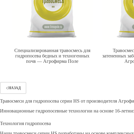
Специализированная травосмесь для
Травосмес
гидропосева бедных и техногенных
затененных за
почв — Агрофирма Поле
Агр
НАЗАД
Травосмеси для гидропосева серии HS от производителя Агроф
Инновационные гидропосевные технологии на основе 16-летни
Технология гидропосева
Наши травосмеси серии HS разработаны на основе комплексных