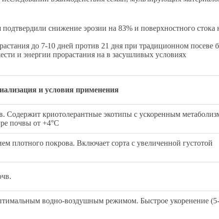
подтвердили снижение эрозии на 83% и поверхностного стока 
астания до 7-10 дней против 21 дня при традиционном посеве 
ести и энергии прорастания на в засушливых условиях
иализация и условия применения
в. Содержит криотолерантные экотипы с ускоренным метаболиз
уре почвы от +4°C
ем плотного покрова. Включает сорта с увеличенной густотой
чв.
оптимальным водно-воздушным режимом. Быстрое укоренение (5-