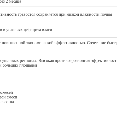
рез 2 месяца
тивность травостоя сохраняется при низкой влажности почвы
в в условиях дефицита влаги
с повышенной экономической эффективностью. Сочетание быстр
асушливых регионах. Высокая противоэрозионная эффективност
ии больших площадей
осмесей
дой смеси
ачества