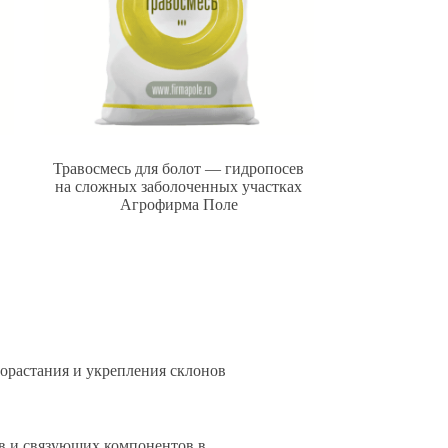
Травосмесь для болот — гидропосев
на сложных заболоченных участках
Агрофирма Поле
орастания и укрепления склонов
в и связующих компонентов в