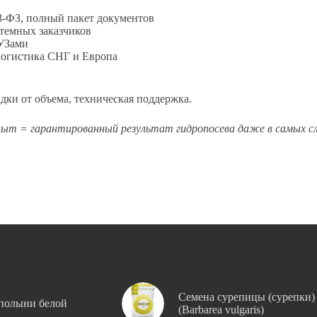
3-ФЗ, полный пакет документов
темных заказчиков
УЗами
огистика СНГ и Европа
дки от объема, техническая поддержка.
пыт = гарантированный результат гидропосева даже в самых с
Семена сурепицы (сурепки)
полыни белой
(Barbarea vulgaris)