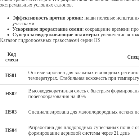
экстремальных условиях склонов.
Эффективность против эрозии:
наши полевые испытания 
участками
Ускоренное прорастание семян:
сокращение времени прор
Супервлагоудерживающие полимеры:
увеличение всхож
Каталог гидропосевных травосмесей серии HS
Код
Спец
смеси
Оптимизирована для влажных и холодных регионо
HS01
температурах. Стабильная всхожесть при температ
Высокодекоративная смесь с быстрым формировани
HS02
побегообразования на 40%
HS03
Специализирована для малоплодородных легких по
Разработана для плодородных супесчаных почв с 
HS04
формирование дерновой системы через 21 день