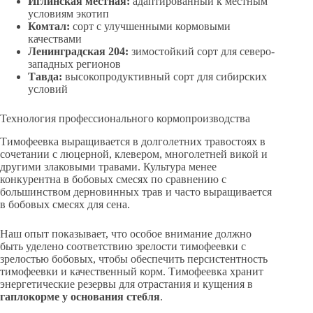
Иглинская местная:
адаптированный к местным
условиям экотип
Комтал:
сорт с улучшенными кормовыми
качествами
Ленинградская 204:
зимостойкий сорт для северо-
западных регионов
Тавда:
высокопродуктивный сорт для сибирских
условий
Технология профессионального кормопроизводства
Тимофеевка выращивается в долголетних травостоях в
сочетании с люцерной, клевером, многолетней викой и
другими злаковыми травами. Культура менее
конкурентна в бобовых смесях по сравнению с
большинством дерновинных трав и часто выращивается
в бобовых смесях для сена.
Наш опыт показывает, что особое внимание должно
быть уделено соответствию зрелости тимофеевки с
зрелостью бобовых, чтобы обеспечить персистентность
тимофеевки и качественный корм. Тимофеевка хранит
энергетические резервы для отрастания и кущения в
гаплокорме у основания стебля
.