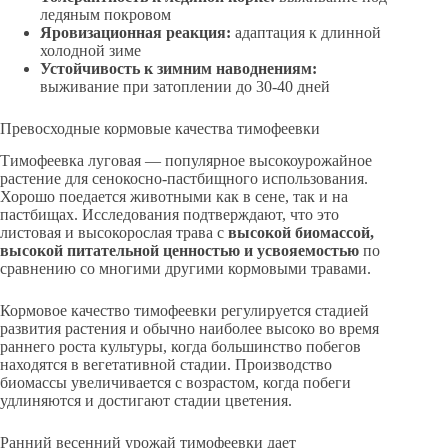
ледяным покровом
Яровизационная реакция:
адаптация к длинной
холодной зиме
Устойчивость к зимним наводнениям:
выживание при затоплении до 30-40 дней
Превосходные кормовые качества тимофеевки
Тимофеевка луговая — популярное высокоурожайное
растение для сенокосно-пастбищного использования.
Хорошо поедается животными как в сене, так и на
пастбищах. Исследования подтверждают, что это
листовая и высокорослая трава с
высокой биомассой,
высокой питательной ценностью и усвояемостью
по
сравнению со многими другими кормовыми травами.
Кормовое качество тимофеевки регулируется стадией
развития растения и обычно наиболее высоко во время
раннего роста культуры, когда большинство побегов
находятся в вегетативной стадии. Производство
биомассы увеличивается с возрастом, когда побеги
удлиняются и достигают стадии цветения.
Ранний весенний урожай тимофеевки дает