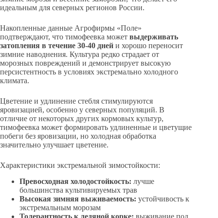
идеальным для северных регионов России.
Накопленные данные Агрофирмы «Поле»
подтверждают, что тимофеевка может
выдерживать
затопления в течение 30-40 дней
и хорошо переносит
зимние наводнения. Культура редко страдает от
морозных повреждений и демонстрирует высокую
персистентность в условиях экстремально холодного
климата.
Цветение и удлинение стебля стимулируются
яровизацией, особенно у северных популяций. В
отличие от некоторых других кормовых культур,
тимофеевка может формировать удлиненные и цветущие
побеги без яровизации, но холодная обработка
значительно улучшает цветение.
Характеристики экстремальной зимостойкости:
Превосходная холодостойкость:
лучше
большинства культивируемых трав
Высокая зимняя выживаемость:
устойчивость к
экстремальным морозам
Толерантность к ледяной корке:
выживание под