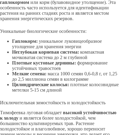
гаплокормом
или корм (булавовидное утолщение). Эта
особенность часто используется для идентификации
растения на ранних стадиях роста и является местом
хранения энергетических резервов.
Уникальные биологические особенности:
Гаплокорм:
уникальное луковицеобразное
утолщение для хранения энергии
Неглубокая корневая система:
компактная
мочковатая система до 2 м глубиной
Плотные кустовые дернины:
формирование
устойчивых травостоев
Мелкие семена:
масса 1000 семян 0,6-0,8 г, от 1,25
до 2,5 миллиона семян в килограмме
Цилиндрические колосья:
плотные колосовидные
метелки 5-15 см длиной
Исключительная зимостойкость и холодостойкость
Тимофеевка луговая обладает
высокой устойчивостью
к холоду
и является более холодостойкой, чем
большинство культивируемых трав. Растение
холодостойкое и влаголюбивое, хорошо переносит
зимние морозы и весенние заморозки, что делает его