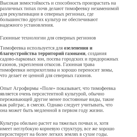
Высокая зимостойкость и способность произрастать на
различных типах почв делают тимофеевку незаменимой
для рекультивации в северных регионах, где
большинство других культур не обеспечивают
надежного установления.
Газонные технологии для северных регионов
Тимофеевка используется для
озеленения и
благоустройства территорий газонами
, создания
садово-парковых зон, посева городских и придорожных
газонов, укрепления откосов. Газонная трава
тимофеевки неприхотлива и хорошо переносит зимы,
что делает ее ценной для северных газонов.
Опыт Агрофирмы «Поле» показывает, что тимофеевка
является очень персистентной культурой, обычно
переживающей другие менее постоянные виды, такие
как райграс, в смесях. Однако следует учитывать, что
она может быть медленной в первом году жизни.
Культура обильно растет на тяжелых почвах и, хотя
имеет неглубокую корневую структуру, все же хорошо
персистирует на более легких землях в сухие годы.