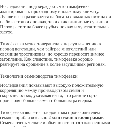
Исследования подтверждают, что тимофеевка
адаптирована к прохладному и влажному климату.
Лучше всего развивается на богатых влажных низинах и
на более тонких почвах, таких как глинистые суглинки.
Плохо растет на более грубых почвах и чувствительна к
засухе.
Тимофеевка менее толерантна к переувлажнению в
период вегетации, чем райграс многолетний или
овсяница тростниковая, но хорошо переносит зимнее
затопление. Как следствие, тимофеевка хорошо
реагирует на орошение в более засушливых регионах.
Технологии семеноводства тимофеевки
Исследования показывают высокую положительную
корреляцию между производством семян и
скороспелостью, указывая на то, что ранние сорта
производят больше семян с большим размером.
Тимофеевка является плодовитым производителем
семян с приблизительно
2 млн семян в килограмме
.
Семена очень мелкие и обычно остаются заключенными