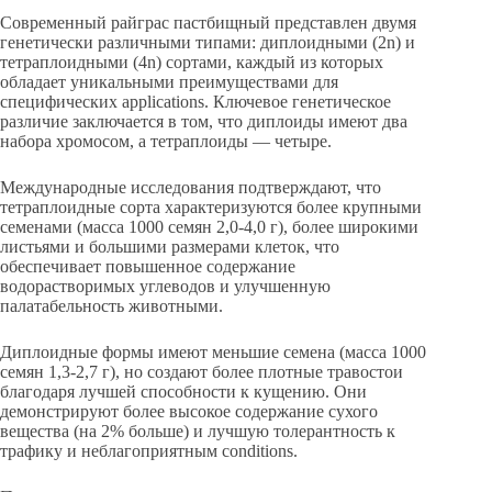
Современный райграс пастбищный представлен двумя
генетически различными типами: диплоидными (2n) и
тетраплоидными (4n) сортами, каждый из которых
обладает уникальными преимуществами для
специфических applications. Ключевое генетическое
различие заключается в том, что диплоиды имеют два
набора хромосом, а тетраплоиды — четыре.
Международные исследования подтверждают, что
тетраплоидные сорта характеризуются более крупными
семенами (масса 1000 семян 2,0-4,0 г), более широкими
листьями и большими размерами клеток, что
обеспечивает повышенное содержание
водорастворимых углеводов и улучшенную
палатабельность животными.
Диплоидные формы имеют меньшие семена (масса 1000
семян 1,3-2,7 г), но создают более плотные травостои
благодаря лучшей способности к кущению. Они
демонстрируют более высокое содержание сухого
вещества (на 2% больше) и лучшую толерантность к
трафику и неблагоприятным conditions.