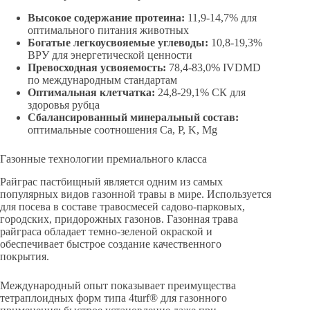
Высокое содержание протеина:
11,9-14,7% для
оптимального питания животных
Богатые легкоусвояемые углеводы:
10,8-19,3%
ВРУ для энергетической ценности
Превосходная усвояемость:
78,4-83,0% IVDMD
по международным стандартам
Оптимальная клетчатка:
24,8-29,1% СК для
здоровья рубца
Сбалансированный минеральный состав:
оптимальные соотношения Ca, P, K, Mg
Газонные технологии премиального класса
Райграс пастбищный является одним из самых
популярных видов газонной травы в мире. Используется
для посева в составе травосмесей садово-парковых,
городских, придорожных газонов. Газонная трава
райграса обладает темно-зеленой окраской и
обеспечивает быстрое создание качественного
покрытия.
Международный опыт показывает преимущества
тетраплоидных форм типа 4turf® для газонного