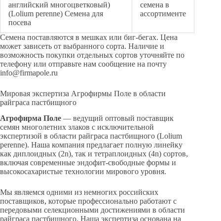
английский многоцветковый)
семена в
(Lolium perenne) Семена для
ассортименте
посева
Семена поставляются в мешках или биг-бегах. Цена
может зависеть от выбранного сорта. Наличие и
возможность покупки отдельных сортов уточняйте по
телефону или отправьте нам сообщение на почту
info@firmapole.ru
Мировая экспертиза Агрофирмы Поле в области
райграса пастбищного
Агрофирма Поле
— ведущий оптовый поставщик
семян многолетних злаков с исключительной
экспертизой в области райграса пастбищного (Lolium
perenne). Наша компания предлагает полную линейку
как диплоидных (2n), так и тетраплоидных (4n) сортов,
включая современные эндофит-свободные формы и
высокосахаристые технологии мирового уровня.
Мы являемся одними из немногих российских
поставщиков, которые профессионально работают с
передовыми селекционными достижениями в области
райграса пастбищного. Наша экспертиза основана на