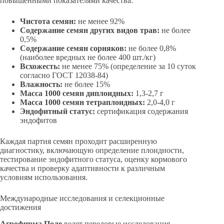
повышенными показателями качества:
Чистота семян:
не менее 92%
Содержание семян других видов трав:
не более
0,5%
Содержание семян сорняков:
не более 0,8%
(наиболее вредных не более 400 шт./кг)
Всхожесть:
не менее 75% (определение за 10 суток
согласно ГОСТ 12038-84)
Влажность:
не более 15%
Масса 1000 семян диплоидных:
1,3-2,7 г
Масса 1000 семян тетраплоидных:
2,0-4,0 г
Эндофитный статус:
сертификация содержания
эндофитов
Каждая партия семян проходит расширенную
диагностику, включающую определение плоидности,
тестирование эндофитного статуса, оценку кормового
качества и проверку адаптивности к различным
условиям использования.
Международные исследования и селекционные
достижения
Агрофирма Поле
ведет передовые исследования