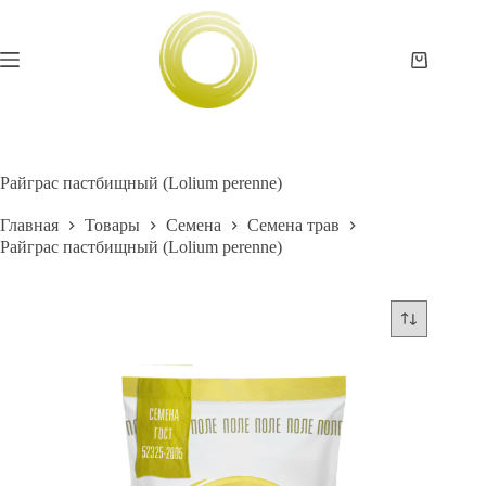
Перейти
к
сути
Корзина
Райграс пастбищный (Lolium perenne)
Главная
Товары
Семена
Семена трав
Райграс пастбищный (Lolium perenne)