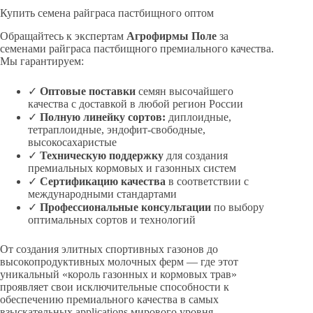
Купить семена райграса пастбищного оптом
Обращайтесь к экспертам
Агрофирмы Поле
за
семенами райграса пастбищного премиального качества.
Мы гарантируем:
✓
Оптовые поставки
семян высочайшего
качества с доставкой в любой регион России
✓
Полную линейку сортов:
диплоидные,
тетраплоидные, эндофит-свободные,
высокосахаристые
✓
Техническую поддержку
для создания
премиальных кормовых и газонных систем
✓
Сертификацию качества
в соответствии с
международными стандартами
✓
Профессиональные консультации
по выбору
оптимальных сортов и технологий
От создания элитных спортивных газонов до
высокопродуктивных молочных ферм — где этот
уникальный «король газонных и кормовых трав»
проявляет свои исключительные способности к
обеспечению премиального качества в самых
взыскательных applications мирового уровня.