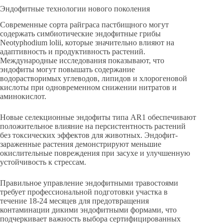
Эндофитные технологии нового поколения
Современные сорта райграса пастбищного могут
содержать симбиотические эндофитные грибы
Neotyphodium lolii, которые значительно влияют на
адаптивность и продуктивность растений.
Международные исследования показывают, что
эндофиты могут повышать содержание
водорастворимых углеводов, липидов и хлорогеновой
кислоты при одновременном снижении нитратов и
аминокислот.
Новые селекционные эндофиты типа AR1 обеспечивают
положительное влияние на персистентность растений
без токсических эффектов для животных. Эндофит-
зараженные растения демонстрируют меньшие
окислительные повреждения при засухе и улучшенную
устойчивость к стрессам.
Правильное управление эндофитными травостоями
требует профессиональной подготовки участка в
течение 18-24 месяцев для предотвращения
контаминации дикими эндофитными формами, что
подчеркивает важность выбора сертифицированных