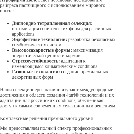
райграса пастбищного с использованием мирового
опыта:
Диплоидно-тетраплоидная селекция:
оптимизация генетических форм для различных
applications
Эндофитные технологии:
разработка безопасных
симбиотических систем
Высокосахаристые формы:
максимизация
энергетической ценности кормов
Стрессоустойчивость:
адаптация к
изменяющимся климатическим conditions
Газонные технологии:
создание премиальных
декоративных форм
Наши селекционеры активно изучают международные
достижения в области создания 4turf® технологий и их
адаптации для российских conditions, обеспечивая
доступ к самым современным селекционным решениям.
Комплексные решения премиального уровня
Мы предоставляем полный спектр профессиональных
услуг по применению райграса пастбищного: