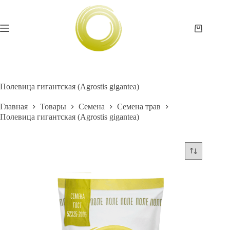
Перейти
к
сути
Корзина
Полевица гигантская (Agrostis gigantea)
Главная
Товары
Семена
Семена трав
Полевица гигантская (Agrostis gigantea)