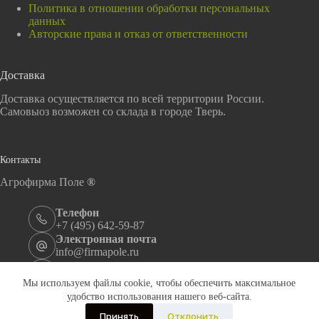
Политика в отношении обработки персональных
данных
Авторские права и отказ от ответственности
Доставка
Доставка осуществляется по всей территории России.
Самовыоз возможен со склада в городе Тверь.
Контакты
Агрофирма Поле
®
Телефон
+7 (495) 642-59-87
Электронная почта
info@firmapole.ru
Адрес
ул. Андрея Дементьева, 39, Тверь, 170100
Мы используем файлы cookie, чтобы обеспечить максимальное
Информация, размещённая на сайте firmapole.ru
не
удобство использования нашего веб-сайта.
является публичной офертой
Принять
Отклонить