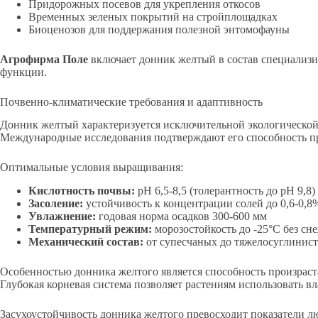
Придорожных посевов для укрепления откосов
Временных зеленых покрытий на стройплощадках
Биоценозов для поддержания полезной энтомофауны
Агрофирма Поле
включает донник желтый в состав специализир
функции.
Почвенно-климатические требования и адаптивность
Донник желтый характеризуется исключительной экологическо
Международные исследования подтверждают его способность пр
Оптимальные условия выращивания:
Кислотность почвы:
pH 6,5-8,5 (толерантность до pH 9,8)
Засоление:
устойчивость к концентрации солей до 0,6-0,8
Увлажнение:
годовая норма осадков 300-600 мм
Температурный режим:
морозостойкость до -25°C без сн
Механический состав:
от супесчаных до тяжелосуглинис
Особенностью донника желтого является способность произраст
Глубокая корневая система позволяет растениям использовать в
Засухоустойчивость донника желтого превосходит показатели л