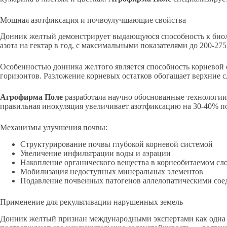
Мощная азотфиксация и почвоулучшающие свойства
Донник желтый демонстрирует выдающуюся способность к биол
азота на гектар в год, с максимальными показателями до 200-27
Особенностью донника желтого является способность корневой
горизонтов. Разложение корневых остатков обогащает верхние 
Агрофирма Поле
разработала научно обоснованные технологии
правильная инокуляция увеличивает азотфиксацию на 30-40% 
Механизмы улучшения почвы:
Структурирование почвы глубокой корневой системой
Увеличение инфильтрации воды и аэрации
Накопление органического вещества в корнеобитаемом сл
Мобилизация недоступных минеральных элементов
Подавление почвенных патогенов аллелопатическими со
Применение для рекультивации нарушенных земель
Донник желтый признан международными экспертами как одна 