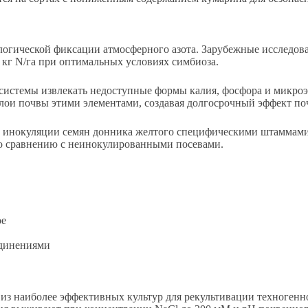
огической фиксации атмосферного азота. Зарубежные исследов
5 кг N/га при оптимальных условиях симбиоза.
 системы извлекать недоступные формы калия, фосфора и микро
слои почвы этими элементами, создавая долгосрочный эффект по
 инокуляции семян донника желтого специфическими штаммами 
по сравнению с неинокулированными посевами.
ое
единениями
из наиболее эффективных культур для рекультивации техноген