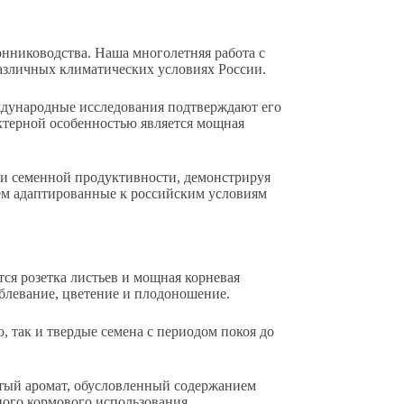
нниководства. Наша многолетняя работа с
азличных климатических условиях России.
еждународные исследования подтверждают его
актерной особенностью является мощная
 и семенной продуктивности, демонстрируя
аем адаптированные к российским условиям
ся розетка листьев и мощная корневая
еблевание, цветение и плодоношение.
 так и твердые семена с периодом покоя до
атый аромат, обусловленный содержанием
ого кормового использования.