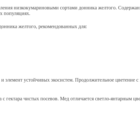
ления низкокумариновыми сортами донника желтого. Содержани
х популяциях.
донника желтого, рекомендованных для:
и элемент устойчивых экосистем. Продолжительное цветение с 
а с гектара чистых посевов. Мед отличается светло-янтарным ц