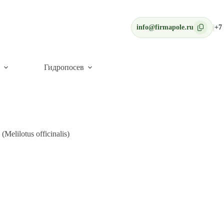
info@firmapole.ru
|
+7 
Гидропосев
elilotus officinalis)