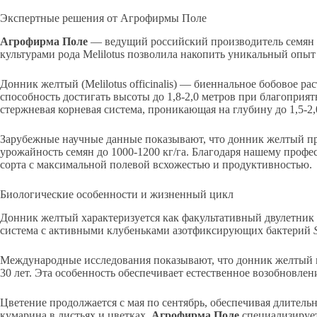
Экспертные решения от Агрофирмы Поле
Агрофирма Поле
— ведущий российский производитель семян т
культурами рода Melilotus позволила накопить уникальный опы
Донник желтый (Melilotus officinalis) — биеннальное бобовое
способность достигать высоты до 1,8-2,0 метров при благоприят
стержневая корневая система, проникающая на глубину до 1,5-
Зарубежные научные данные показывают, что донник желтый пр
урожайность семян до 1000-1200 кг/га. Благодаря нашему проф
сорта с максимальной полевой всхожестью и продуктивностью.
Биологические особенности и жизненный цикл
Донник желтый характеризуется как факультативный двулетник 
система с активными клубеньками азотфиксирующих бактерий
Международные исследования показывают, что донник желтый мо
30 лет. Эта особенность обеспечивает естественное возобновлен
Цветение продолжается с мая по сентябрь, обеспечивая длител
кумарина в листьях и цветках.
Агрофирма Поле
специализирует