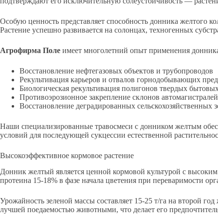
подтверждают его исключительную солеустойчивость — растени
Особую ценность представляет способность донника желтого ко
Растение успешно развивается на солонцах, техногенных субстр
Агрофирма Поле
имеет многолетний опыт применения донника
Восстановление нефтегазовых объектов и трубопроводов
Рекультивация карьеров и отвалов горнодобывающих пре
Биологическая рекультивация полигонов твердых бытовых
Противоэрозионное закрепление склонов автомагистралей
Восстановление деградированных сельскохозяйственных з
Наши специализированные травосмеси с донником желтым обесп
условий для последующей сукцессии естественной растительнос
Высокоэффективное кормовое растение
Донник желтый является ценной кормовой культурой с высоки
протеина 15-18% в фазе начала цветения при переваримости орг
Урожайность зеленой массы составляет 15-25 т/га на второй год
лучшей поедаемостью животными, что делает его предпочтител