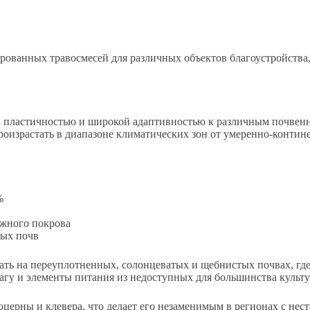
ованных травосмесей для различных объектов благоустройства, 
й пластичностью и широкой адаптивностью к различным почвен
оизрастать в диапазоне климатических зон от умеренно-контин
%
ежного покрова
тых почв
ать на переуплотненных, солонцеватых и щебнистых почвах, где
лагу и элементы питания из недоступных для большинства культ
юцерны и клевера, что делает его незаменимым в регионах с не