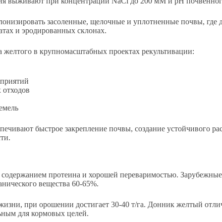
я выживают при концентрации NaCl до 200 мМ и pH почвенного 
лонизировать засоленные, щелочные и уплотненные почвы, где 
атах и эродированных склонах.
 желтого в крупномасштабных проектах рекультивации:
дприятий
 отходов
емель
ечивают быстрое закрепление почвы, создание устойчивого ра
ти.
м содержанием протеина и хорошей переваримостью. Зарубежны
анического вещества 60-65%.
 жизни, при орошении достигает 30-40 т/га. Донник желтый отли
ьным для кормовых целей.