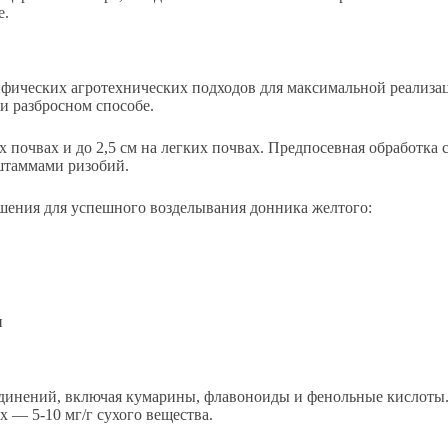
е.
ифических агротехнических подходов для максимальной реализа
ри разбросном способе.
х почвах и до 2,5 см на легких почвах. Предпосевная обработка
штаммами ризобий.
шения для успешного возделывания донника желтого:
и
динений, включая кумарины, флавоноиды и фенольные кислоты
х — 5-10 мг/г сухого вещества.