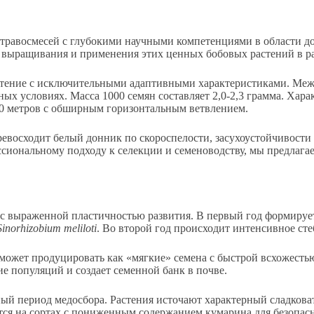
равосмесей с глубокими научными компетенциями в области до
т выращивания и применения этих ценных бобовых растений в р
 растение с исключительными адаптивными характеристиками. М
ных условиях. Масса 1000 семян составляет 2,0-2,3 грамма. Хар
2,0 метров с обширным горизонтальным ветвлением.
евосходит белый донник по скороспелости, засухоустойчивости
ессиональному подходу к селекции и семеноводству, мы предлаг
с выраженной пластичностью развития. В первый год формирует
Sinorhizobium meliloti
. Во второй год происходит интенсивное ст
жет продуцировать как «мягкие» семена с быстрой всхожестью,
ие популяций и создает семенной банк в почве.
ьный период медосбора. Растения источают характерный сладков
ся на сортах с пониженным содержанием кумарина для безопасн