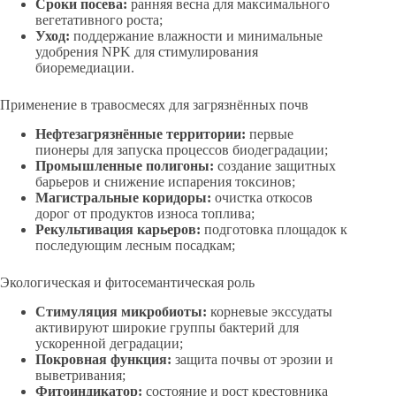
Сроки посева:
ранняя весна для максимального
вегетативного роста;
Уход:
поддержание влажности и минимальные
удобрения NPK для стимулирования
биоремедиации.
Применение в травосмесях для загрязнённых почв
Нефтезагрязнённые территории:
первые
пионеры для запуска процессов биодеградации;
Промышленные полигоны:
создание защитных
барьеров и снижение испарения токсинов;
Магистральные коридоры:
очистка откосов
дорог от продуктов износа топлива;
Рекультивация карьеров:
подготовка площадок к
последующим лесным посадкам;
Экологическая и фитосемантическая роль
Стимуляция микробиоты:
корневые экссудаты
активируют широкие группы бактерий для
ускоренной деградации;
Покровная функция:
защита почвы от эрозии и
выветривания;
Фитоиндикатор:
состояние и рост крестовника