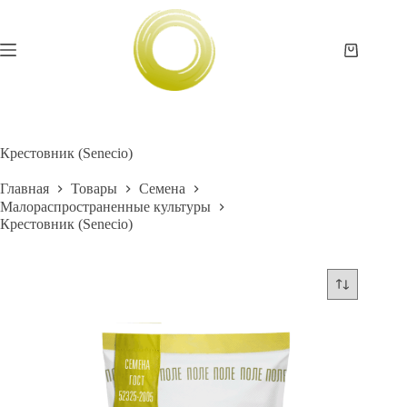
Перейти
к
сути
Корзина
Крестовник (Senecio)
Главная
Товары
Семена
Малораспространенные культуры
Крестовник (Senecio)