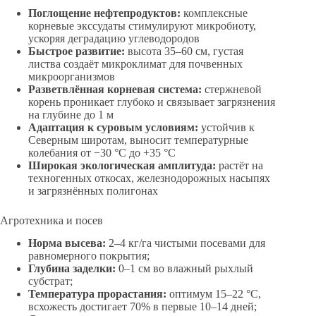
Поглощение нефтепродуктов:
комплексные
корневые экссудаты стимулируют микробиоту,
ускоряя деградацию углеводородов
Быстрое развитие:
высота 35–60 см, густая
листва создаёт микроклимат для почвенных
микроорганизмов
Разветвлённая корневая система:
стержневой
корень проникает глубоко и связывает загрязнения
на глубине до 1 м
Адаптация к суровым условиям:
устойчив к
Северным широтам, выносит температурные
колебания от −30 °C до +35 °C
Широкая экологическая амплитуда:
растёт на
техногенных откосах, железнодорожных насыпях
и загрязнённых полигонах
Агротехника и посев
Норма высева:
2–4 кг/га чистыми посевами для
равномерного покрытия;
Глубина заделки:
0–1 см во влажный рыхлый
субстрат;
Температура прорастания:
оптимум 15–22 °C,
всхожесть достигает 70% в первые 10–14 дней;