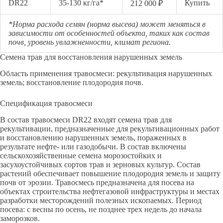
DR22
35-130 кг/га*
Купить
212 000 ₽
*Норма расхода семян (норма высева) может меняться в
зависимости от особенностей объекта, таких как состав
почв, уровень увлажненности, климат региона.
Семена трав для восстановления нарушенных земель
Область применения травосмеси: рекультивация нарушенных
земель; восстановление плодородия почв.
Спецификация травосмеси
В состав травосмеси DR22 входят семена трав для
рекультивации, предназначенные для рекультивационных работ
и восстановлению нарушенных земель, пораженных в
результате нефте- или газодобычи. В состав включены
сельскохозяйственные семена морозостойких и
засухоустойчивых сортов трав и зерновых культур. Состав
растений обеспечивает повышение плодородия земель и защиту
почв от эрозии. Травосмесь предназначена для посева на
объектах строительства нефтегазовой инфраструктуры и местах
разработки месторождений полезных ископаемых. Период
посева: с весны по осень, не позднее трех недель до начала
заморозков.