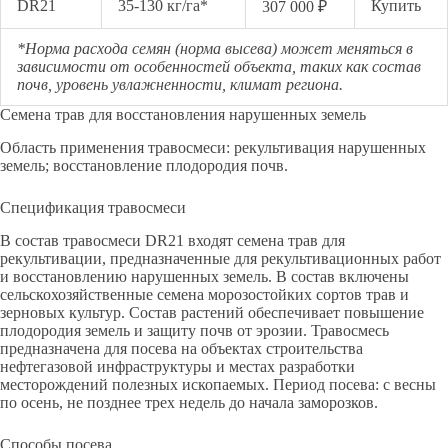
DR21
35-130 кг/га*
Купить
307 000 ₽
*Норма расхода семян (норма высева) может меняться в
зависимости от особенностей объекта, таких как состав
почв, уровень увлажненности, климат региона.
Семена трав для восстановления нарушенных земель
Область применения травосмеси: рекультивация нарушенных
земель; восстановление плодородия почв.
Спецификация травосмеси
В состав травосмеси DR21 входят семена трав для
рекультивации, предназначенные для рекультивационных работ
и восстановлению нарушенных земель. В состав включены
сельскохозяйственные семена морозостойких сортов трав и
зерновых культур. Состав растений обеспечивает повышение
плодородия земель и защиту почв от эрозии. Травосмесь
предназначена для посева на объектах строительства
нефтегазовой инфраструктуры и местах разработки
месторождений полезных ископаемых. Период посева: с весны
по осень, не позднее трех недель до начала заморозков.
Способы посева