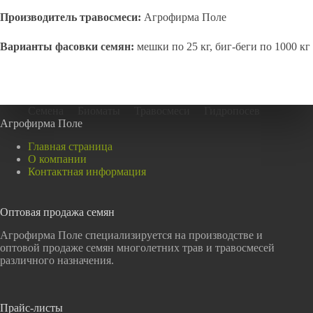
Производитель травосмеси:
Агрофирма Поле
Варианты фасовки семян:
мешки по 25 кг, биг-беги по 1000 кг
Семена
Биоматы
Травосмеси
Гидропосев
Агрофирма Поле
Главная страница
О компании
Контактная информация
Оптовая продажа семян
Агрофирма Поле специализируется на производстве и
оптовой продаже семян многолетних трав и травосмесей
различного назначения.
Прайс-листы