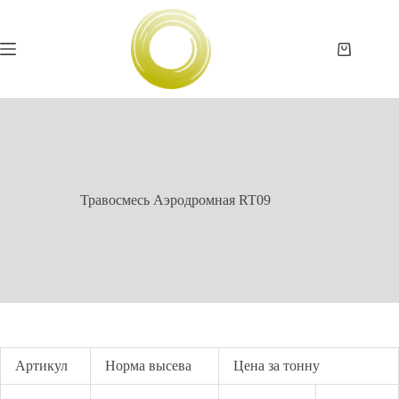
Перейти
к
сути
Корзина
Травосмесь Аэродромная RT09
Артикул
Норма высева
Цена за тонну