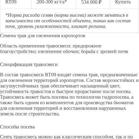
RT09
200-300 кг/га*
Купить
534 000 ₽
*Норма расхода семян (норма высева) может меняться в
зависимости от особенностей объекта, таких как состав
почв, уровень увлажненности, климат региона.
Семена трав для озеленения аэропортов
Область применения травосмеси: придорожное
благоустройство; озеленение обочин; борьба с эрозией почв
Спецификация травосмеси
В состав травосмеси RT09 входят семена трав, предназначенные
для озеленения территорий аэропортов. Состав морозостойких и
засухоустойчивых трав обеспечивает насыщенный цвет,
устойчивость травостоя и быстрое прорастание после посева.
Травосмесь может быть посеяна по технологии гидропосева, а
также быть одним из компонентов для производства биоматов
для озеленения территорий и восстановления нарушенных
земель после строительства.
Способы посева
Сеять травосмесь можно как классическим способом, так и по