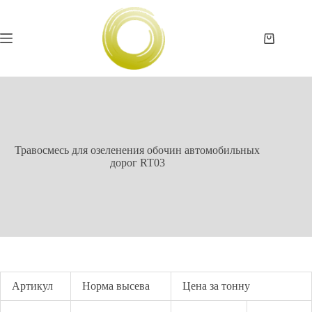
Перейти
к
сути
Корзина
Травосмесь для озеленения обочин автомобильных
дорог RT03
Артикул
Норма высева
Цена за тонну