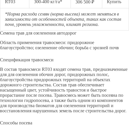
RT03
300-400 кг/га*
Купить
306 500 ₽
*Норма расхода семян (норма высева) может меняться в
зависимости от особенностей объекта, таких как состав
почв, уровень увлажненности, климат региона.
Семена трав для озеленения автодорог
Область применения травосмеси: придорожное
благоустройство; озеленение обочин; борьба с эрозией почв
Спецификация травосмеси
В состав травосмеси RT03 входят семена трав, предназначенные
для для озеленения обочин дорог, придорожных полос,
благоустройства придорожных территорий на объектах
дорожного строительства. Состав трав обеспечивает
насыщенный цвет, устойчивость травостоя и быстрое
прорастание после посева. Травосмесь может быть посеяна по
технологии гидропосева, а также быть одним из компонентов
для производства биоматов для озеленения территорий и
восстановления нарушенных земель после строительства дорог.
Способы посева