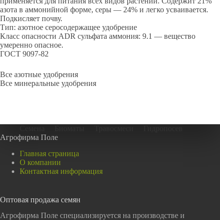
применяется для питания всех видов растений. Содержит 21%
азота в аммонийной форме, серы — 24% и легко усваивается.
Подкисляет почву.
Тип: азотное серосодержащее удобрение
Класс опасности ADR сульфата аммония: 9.1 — вещество
умеренно опасное.
ГОСТ 9097-82
Все азотные удобрения
Все минеральные удобрения
Семена
Биоматы
Травосмеси
Гидропосев
Агрофирма Поле
Главная страница
О компании
Контактная информация
Оптовая продажа семян
Агрофирма Поле специализируется на производстве и