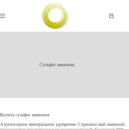
Перейти
к
сути
Корзина
Сульфат аммония
Купить сульфат аммония
Азотносерное минеральное удобрение. Сернокислый аммоний