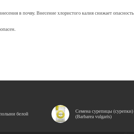
внесения в почву. Внесение хлористого калия снижает опасност
опасен.
Семена сурепицы (сурепки)
полыни белой
(Barbarea vulgaris)