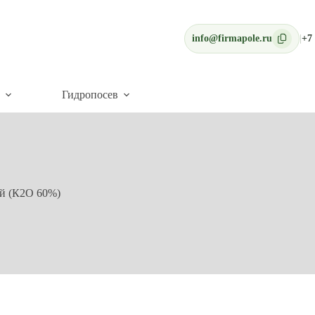
info@firmapole.ru
|
+7 
Гидропосев
й (К2О 60%)