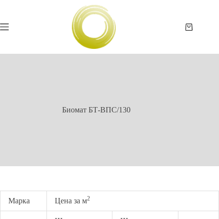
Перейти
к
сути
Корзина
Биомат БТ-ВПС/130
2
Марка
Цена за м