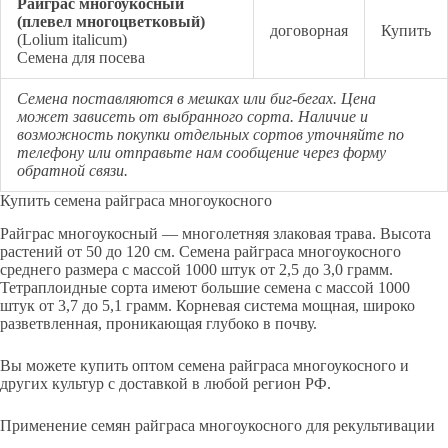
Райграс многоукосный
(плевел многоцветковый)
договорная
Купить
(Lolium italicum)
Семена для посева
Семена поставляются в мешках или биг-бегах. Цена
может зависеть от выбранного сорта. Наличие и
возможность покупки отдельных сортов уточняйте по
телефону или отправьте нам сообщение через
форму
обратной связи
.
Купить семена райграса многоукосного
Райграс многоукосный — многолетняя злаковая трава. Высота
растений от 50 до 120 см. Семена райграса многоукосного
среднего размера с массой 1000 штук от 2,5 до 3,0 грамм.
Тетраплоидные сорта имеют большие семена с массой 1000
штук от 3,7 до 5,1 грамм. Корневая система мощная, широко
разветвленная, проникающая глубоко в почву.
Вы можете купить оптом семена райграса многоукосного и
других культур с доставкой в любой регион РФ.
Применение семян райграса многоукосного для рекультивации