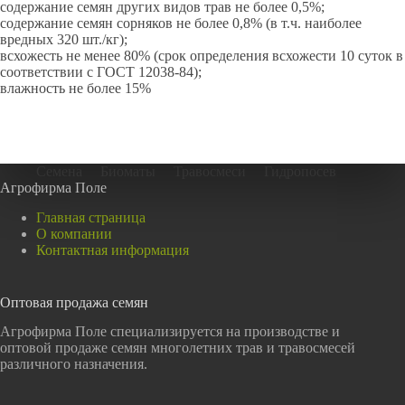
содержание семян других видов трав не более 0,5%;
содержание семян сорняков не более 0,8% (в т.ч. наиболее
вредных 320 шт./кг);
всхожесть не менее 80% (срок определения всхожести 10 суток в
соответствии с ГОСТ 12038-84);
влажность не более 15%
Семена
Биоматы
Травосмеси
Гидропосев
Агрофирма Поле
Главная страница
О компании
Контактная информация
Оптовая продажа семян
Агрофирма Поле специализируется на производстве и
оптовой продаже семян многолетних трав и травосмесей
различного назначения.