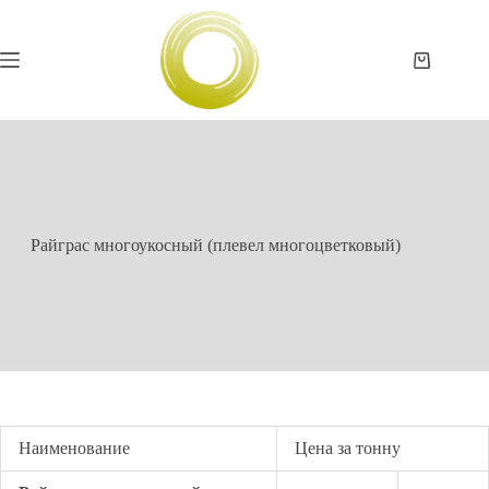
Перейти
к
сути
Корзина
Райграс многоукосный (плевел многоцветковый)
Наименование
Цена за тонну