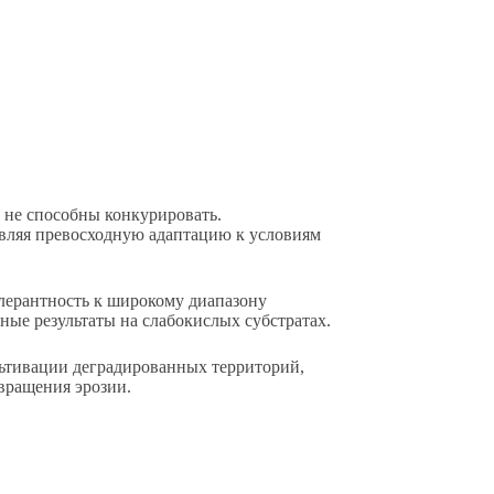
 не способны конкурировать.
вляя превосходную адаптацию к условиям
лерантность к широкому диапазону
ьные результаты на слабокислых субстратах.
льтивации деградированных территорий,
твращения эрозии.