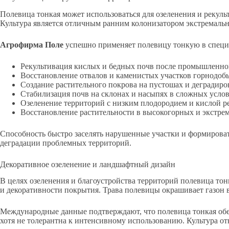
Полевица тонкая может использоваться для озеленения и рекуль
Культура является отличным ранним колонизатором экстремаль
Агрофирма Поле
успешно применяет полевицу тонкую в специ
Рекультивация кислых и бедных почв после промышленно
Восстановление отвалов и каменистых участков горнодо
Создание растительного покрова на пустошах и деградир
Стабилизация почв на склонах и насыпях в сложных усло
Озеленение территорий с низким плодородием и кислой р
Восстановление растительности в высокогорных и экстре
Способность быстро заселять нарушенные участки и формирова
деградации проблемных территорий.
Декоративное озеленение и ландшафтный дизайн
В целях озеленения и благоустройства территорий полевица тон
и декоративности покрытия. Трава полевицы окрашивает газон 
Международные данные подтверждают, что полевица тонкая об
хотя не толерантна к интенсивному использованию. Культура от