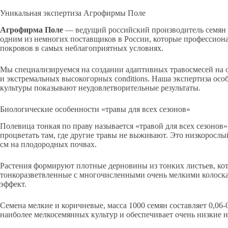
Уникальная экспертиза Агрофирмы Поле
Агрофирма Поле
— ведущий российский производитель семян м
одним из немногих поставщиков в России, которые профессиона
покровов в самых неблагоприятных условиях.
Мы специализируемся на создании адаптивных травосмесей на 
и экстремальных высокогорных conditions. Наша экспертиза ос
культуры показывают неудовлетворительные результаты.
Биологические особенности «травы для всех сезонов»
Полевица тонкая по праву называется «травой для всех сезоно
процветать там, где другие травы не выживают. Это низкоросл
см на плодородных почвах.
Растения формируют плотные дерновины из тонких листьев, кот
тонкоразветвленные с многочисленными очень мелкими колоска
эффект.
Семена мелкие и коричневые, масса 1000 семян составляет 0,06
наиболее мелкосемянных культур и обеспечивает очень низкие 