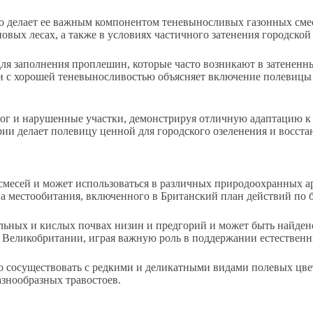
то делает ее важным компонентом теневыносливых газонных см
овых лесах, а также в условиях частичного затенения городской
ля заполнения проплешин, которые часто возникают в затененн
ии с хорошей теневыносливостью объясняет включение полевицы
рог и нарушенные участки, демонстрируя отличную адаптацию к 
рии делает полевицу ценной для городского озеленения и восст
месей и может использоваться в различных природоохранных app
а местообитания, включенного в Британский план действий по 
льных и кислых почвах низин и предгорий и может быть найдено
й Великобритании, играя важную роль в поддержании естествен
о сосуществовать с редкими и деликатными видами полевых цве
азнообразных травостоев.