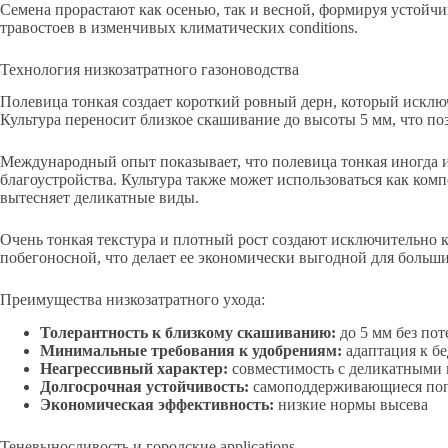
Семена прорастают как осенью, так и весной, формируя устойч
травостоев в изменчивых климатических conditions.
Технология низкозатратного газоноводства
Полевица тонкая создает короткий ровный дерн, который исключ
Культура переносит близкое скашивание до высоты 5 мм, что по
Международный опыт показывает, что полевица тонкая иногда из
благоустройства. Культура также может использоваться как комп
вытесняет деликатные виды.
Очень тонкая текстура и плотный рост создают исключительно к
побегоносной, что делает ее экономически выгодной для больш
Преимущества низкозатратного ухода:
Толерантность к близкому скашиванию:
до 5 мм без пот
Минимальные требования к удобрениям:
адаптация к б
Неагрессивный характер:
совместимость с деликатными
Долгосрочная устойчивость:
самоподдерживающиеся по
Экономическая эффективность:
низкие нормы высева
Теневыносливость и городские applications