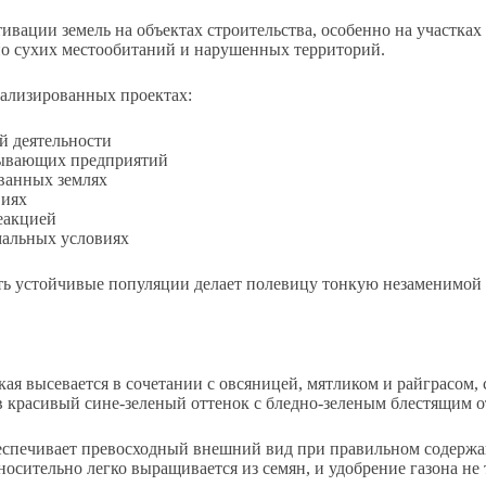
тивации земель на объектах строительства, особенно на участка
но сухих местообитаний и нарушенных территорий.
ализированных проектах:
й деятельности
бывающих предприятий
ованных землях
виях
еакцией
мальных условиях
ть устойчивые популяции делает полевицу тонкую незаменимой
кая высевается в сочетании с овсяницей, мятликом и райграсом,
в красивый сине-зеленый оттенок с бледно-зеленым блестящим 
еспечивает превосходный внешний вид при правильном содержа
носительно легко выращивается из семян, и удобрение газона не