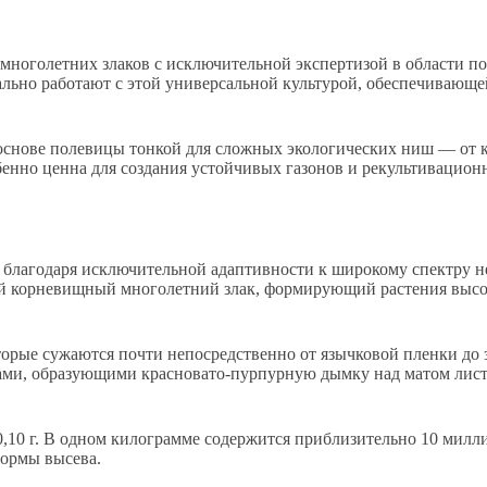
ноголетних злаков с исключительной экспертизой в области по
льно работают с этой универсальной культурой, обеспечивающе
основе полевицы тонкой для сложных экологических ниш — от к
обенно ценна для создания устойчивых газонов и рекультивацио
в» благодаря исключительной адаптивности к широкому спектру 
ый корневищный многолетний злак, формирующий растения высот
орые сужаются почти непосредственно от язычковой пленки до 
ми, образующими красновато-пурпурную дымку над матом листь
-0,10 г. В одном килограмме содержится приблизительно 10 милл
нормы высева.