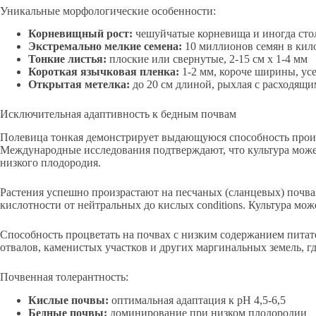
Уникальные морфологические особенности:
Корневищный рост:
чешуйчатые корневища и иногда сто
Экстремально мелкие семена:
10 миллионов семян в кил
Тонкие листья:
плоские или свернутые, 2-15 см х 1-4 мм
Короткая язычковая пленка:
1-2 мм, короче ширины, ус
Открытая метелка:
до 20 см длиной, рыхлая с расходящи
Исключительная адаптивность к бедным почвам
Полевица тонкая демонстрирует выдающуюся способность произр
Международные исследования подтверждают, что культура може
низкого плодородия.
Растения успешно произрастают на песчаных (сланцевых) почв
кислотности от нейтральных до кислых conditions. Культура може
Способность процветать на почвах с низким содержанием пита
отвалов, каменистых участков и других маргинальных земель, г
Почвенная толерантность:
Кислые почвы:
оптимальная адаптация к pH 4,5-6,5
Бедные почвы:
доминирование при низком плодородии