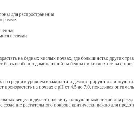
лоны для распространения
ограмме
еченная
мися ветвями
астать на бедных кислых почвах, где большинство других трав
т быть особенно доминантной на бедных и кислых почвах, проя
ах со средним уровнем влажности и демонстрируют отличную то
т произрастать на почвах с pH от 4,5 до 7,0, показывая оптимал
тельных веществ делает полевицу тонкую незаменимой для реку
де создание растительного покрова критически важно для предо