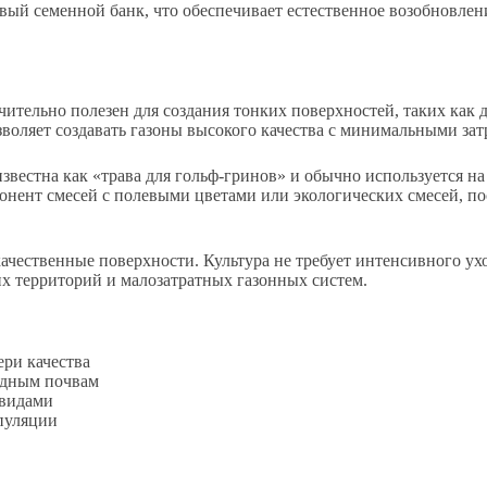
ивый семенной банк, что обеспечивает естественное возобновле
ительно полезен для создания тонких поверхностей, таких как 
зволяет создавать газоны высокого качества с минимальными зат
вестна как «трава для гольф-гринов» и обычно используется на 
онент смесей с полевыми цветами или экологических смесей, пос
ачественные поверхности. Культура не требует интенсивного ух
их территорий и малозатратных газонных систем.
ери качества
едным почвам
 видами
пуляции