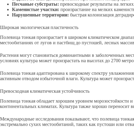
Песчаные субстраты:
превосходные результаты на легких
Каменистые участки:
произрастание на мелких каменист
Нарушенные территории:
быстрая колонизация деградир
Широкая экологическая пластичность
Полевица тонкая произрастает в широком климатическом диапаз
местообитаниях от лугов и пастбищ до пустошей, лесных масси
Растения могут становиться доминантными в заболоченных мест
условиях культура может произрастать на высотах до 2700 мет
Полевица тонкая адаптирована к широкому спектру увлажнения 
активным отводом избыточной влаги. Культура может произрастат
Превосходная климатическая устойчивость
Полевица тонкая обладает хорошим уровнем морозостойкости и 
континентальных климатах. Культура также хорошо переносит 
Международные исследования показывают, что полевица тонкая я
экстремально сухих местообитаний, таких как пустоши или отва