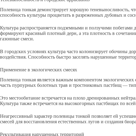
Полевица тонкая демонстрирует хорошую теневыносливость, ч
способность культуры процветать в разреженных дубовых и сосн
Культура распространяется подземными и ползучими побегами д
формируют красивый плотный дерн, а эта плотность в сочетан
газонные смеси.
В городских условиях культура часто колонизирует обочины до
воздействия. Способность быстро заселять нарушенные террито
Применение в экологических смесях
Полевица тонкая является важным компонентом экологических с
часть пурпурных болотных трав и тростниковых пастбищ — тип
Это местообитание встречается на плохо дренированных нейтра
Культура также встречается на высокогорных пастбищах по все
Неагрессивный характер полевицы тонкой позволяет ей успешн
смесей для восстановления естественных лугов и создания биор
Рекультивация нарушенных территорий