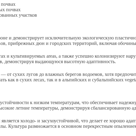
 почвах
ых почвах
ованных участков
оне и демонстрирует исключительную экологическую пластичнос
вов, прибрежных дюн и городских территорий, включая обочины
ах и культивируемых areas, а также успешно колонизируют нар
ров, демонстрируя выдающуюся высотную адаптивность.
— от сухих лугов до влажных берегов водоемов, хотя предпочи
ь как в сухих лесах, так и в альпийских и субальпийских vegeta
устойчивости к низким температурам, что обеспечивает надежн
высокие летние температуры, демонстрируя сбалансированную а
вляется холодо- и засухоустойчивой, что делает ее хорошо ада
лы. Культура размножается в основном перекрестным опылением 