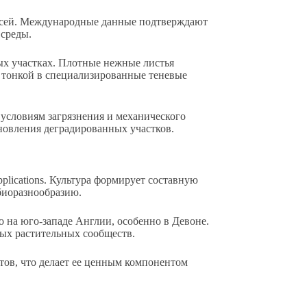
есей. Международные данные подтверждают
 среды.
ых участках. Плотные нежные листья
 тонкой в специализированные теневые
условиям загрязнения и механического
ановления деградированных участков.
lications. Культура формирует составную
биоразнообразию.
 на юго-западе Англии, особенно в Девоне.
ных растительных сообществ.
тов, что делает ее ценным компонентом