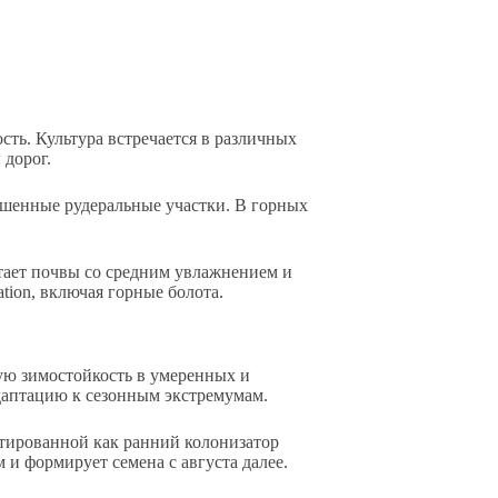
ть. Культура встречается в различных
 дорог.
ушенные рудеральные участки. В горных
тает почвы со средним увлажнением и
tion, включая горные болота.
ую зимостойкость в умеренных и
даптацию к сезонным экстремумам.
птированной как ранний колонизатор
и формирует семена с августа далее.