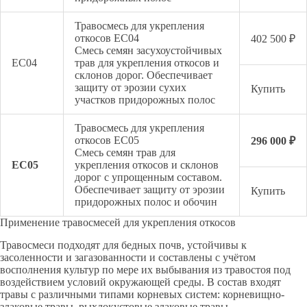
Травосмесь для укрепления
откосов EC04
402 500 ₽
Смесь семян засухоустойчивых
EC04
трав для укрепления откосов и
склонов дорог. Обеспечивает
защиту от эрозии сухих
Купить
участков придорожных полос
Травосмесь для укрепления
откосов EC05
296 000 ₽
Смесь семян трав для
EC05
укрепления откосов и склонов
дорог с упрощенным составом.
Обеспечивает защиту от эрозии
Купить
придорожных полос и обочин
Применение травосмесей для укрепления откосов
Травосмеси подходят для бедных почв, устойчивы к
засоленности и загазованности и составлены с учётом
восполнения культур по мере их выбывания из травостоя под
воздействием условий окружающей среды. В состав входят
травы с различными типами корневых систем: корневищно-
злаковые травы, рыхлокустовые злаковые травы,