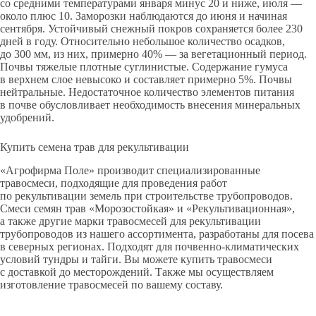
со средними температурами января минус 20 и ниже, июля —
около плюс 10. Заморозки наблюдаются до июня и начиная
сентября. Устойчивый снежный покров сохраняется более 230
дней в году. Относительно небольшое количество осадков,
до 300 мм, из них, примерно 40% — за вегетационный период.
Почвы тяжелые плотные суглинистые. Содержание гумуса
в верхнем слое невысоко и составляет примерно 5%. Почвы
нейтральные. Недостаточное количество элементов питания
в почве обусловливает необходимость внесения минеральных
удобрений.
Купить семена трав для рекультивации
«Агрофирма Поле» производит специализированные
травосмеси, подходящие для проведения работ
по рекультивации земель при строительстве трубопроводов.
Смеси семян трав «Морозостойкая» и «Рекультивационная»,
а также другие марки
травосмесей для рекультивации
трубопроводов
из нашего ассортимента, разработаны для посева
в северных регионах. Подходят для почвенно-климатических
условий тундры и тайги. Вы можете купить травосмеси
с доставкой до месторождений. Также мы осуществляем
изготовление травосмесей по вашему составу.